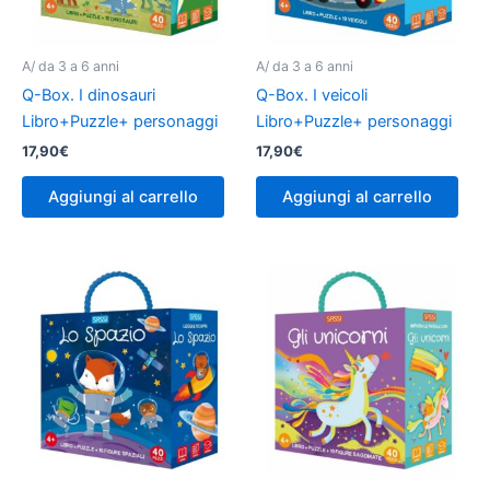
A/ da 3 a 6 anni
A/ da 3 a 6 anni
Q-Box. I dinosauri
Q-Box. I veicoli
Libro+Puzzle+ personaggi
Libro+Puzzle+ personaggi
17,90
€
17,90
€
Aggiungi al carrello
Aggiungi al carrello