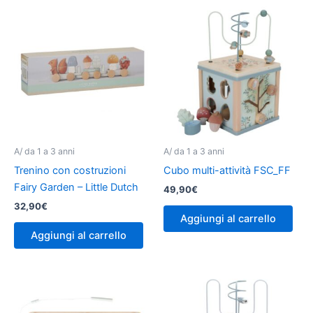
A/ da 1 a 3 anni
A/ da 1 a 3 anni
Trenino con costruzioni
Cubo multi-attività FSC_FF
Fairy Garden – Little Dutch
49,90
€
32,90
€
Aggiungi al carrello
Aggiungi al carrello