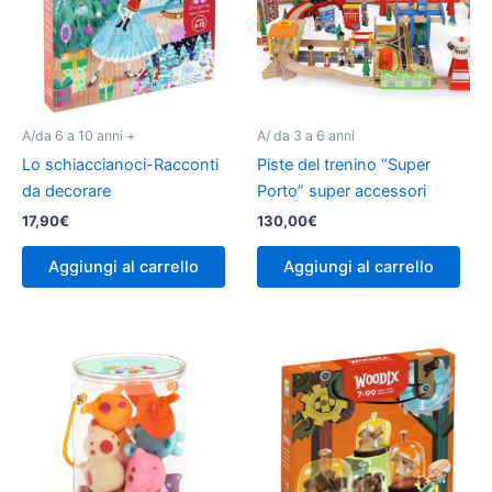
A/da 6 a 10 anni +
A/ da 3 a 6 anni
Lo schiaccianoci-Racconti
Piste del trenino “Super
da decorare
Porto” super accessori
17,90
€
130,00
€
Aggiungi al carrello
Aggiungi al carrello