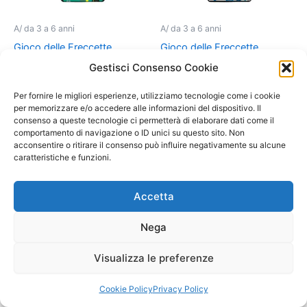
A/ da 3 a 6 anni
A/ da 3 a 6 anni
Gioco delle Freccette
Gioco delle Freccette
Giardino
Magnetico Robot
Gestisci Consenso Cookie
24,90
€
24,90
€
Per fornire le migliori esperienze, utilizziamo tecnologie come i cookie
per memorizzare e/o accedere alle informazioni del dispositivo. Il
Aggiungi al carrello
Aggiungi al carrello
consenso a queste tecnologie ci permetterà di elaborare dati come il
comportamento di navigazione o ID unici su questo sito. Non
acconsentire o ritirare il consenso può influire negativamente su alcune
caratteristiche e funzioni.
Accetta
Nega
Visualizza le preferenze
Cookie Policy
Privacy Policy
A/da 6 a 10 anni +
A/da 6 a 10 anni +