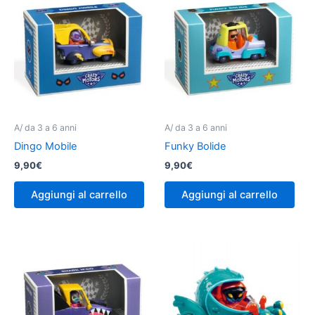
A/ da 3 a 6 anni
A/ da 3 a 6 anni
Dingo Mobile
Funky Bolide
9,90
€
9,90
€
Aggiungi al carrello
Aggiungi al carrello