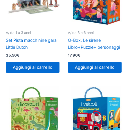
A/ da 1 a 3 anni
A/ da 3 a 6 anni
Set Pista macchinine gara
Q-Box. Le sirene
Little Dutch
Libro+Puzzle+ personaggi
35,50
€
17,90
€
Aggiungi al carrello
Aggiungi al carrello