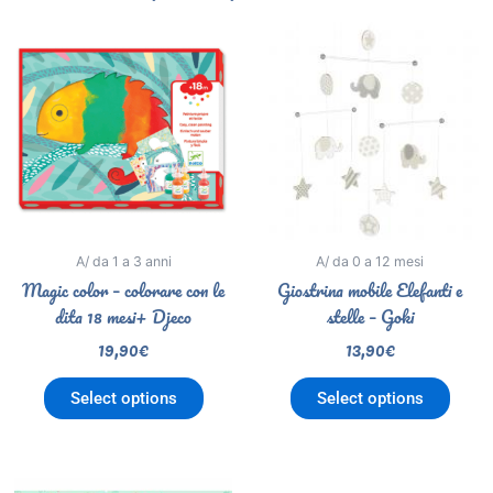
A/ da 1 a 3 anni
A/ da 0 a 12 mesi
Magic color – colorare con le
Giostrina mobile Elefanti e
dita 18 mesi+ Djeco
stelle – Goki
19,90
€
13,90
€
Select options
Select options