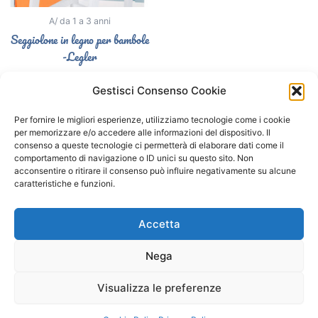
A/ da 1 a 3 anni
Seggiolone in legno per bambole
-Legler
34,90
€
Gestisci Consenso Cookie
Aggiungi al carrello
Per fornire le migliori esperienze, utilizziamo tecnologie come i cookie
per memorizzare e/o accedere alle informazioni del dispositivo. Il
consenso a queste tecnologie ci permetterà di elaborare dati come il
comportamento di navigazione o ID unici su questo sito. Non
Segui il Gatto Blu sui social
acconsentire o ritirare il consenso può influire negativamente su alcune
caratteristiche e funzioni.
F
I
a
n
Accetta
c
s
e
t
Nega
b
a
o
g
o
r
Visualizza le preferenze
Copyright © 2026 Il Gatto Blu Giochi educativi Montessori e
k
a
Laboratori bimbi | Powered by
Tema WordPress Astra
m