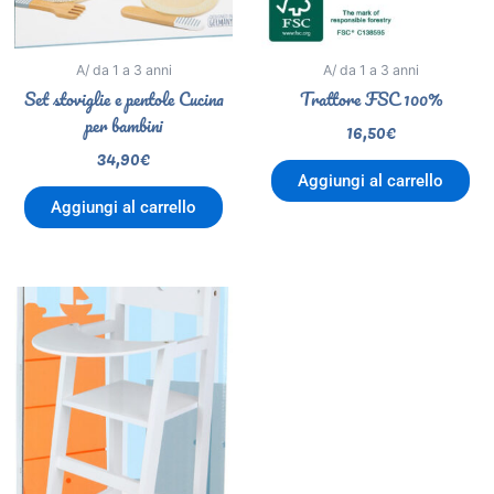
A/ da 1 a 3 anni
A/ da 1 a 3 anni
Set stoviglie e pentole Cucina
Trattore FSC 100%
per bambini
16,50
€
34,90
€
Aggiungi al carrello
Aggiungi al carrello