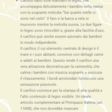
Carillon dallo stile marinaro in legno, che
accompagna delicatamente i bambini nella nanna
con la sognante melodia “Sai quante stelle ci
sono nel cielo”. Il faro e la barca a vela si
muovono mentre la melodia suona. Le due figure
in legno sono rimovibili e, grazie alla facilità d’uso,
il carillon può anche essere azionato dai bambini
in modo indipendente.
Il carillon, il cui elemento centrale di design è il
mare e i suoi abitanti, convince con dettagli carini
e adatti ai bambini. Questo rende il carillon una
vera attrazione decorativa per la cameretta, che
calma i bambini con musica sognante e assicura
il rilassamento. I bordi arrotondati forniscono una
sensazione piacevole.
Il carillon convince per la stampa di alta qualità e
l’alto contenuto di legno visibile. Un ideale
articolo complementare al Primipassi Balena (art.
11608), che non dovrebbe mancare