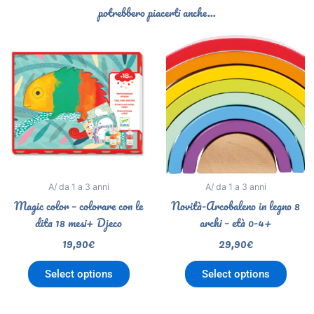
potrebbero piacerti anche...
A/ da 1 a 3 anni
A/ da 1 a 3 anni
Magic color – colorare con le
Novità-Arcobaleno in legno 8
dita 18 mesi+ Djeco
archi – età 0-4+
19,90
€
29,90
€
Select options
Select options