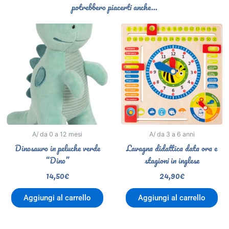
potrebbero piacerti anche...
A/ da 0 a 12 mesi
A/ da 3 a 6 anni
Dinosauro in peluche verde
Lavagna didattica data ora e
“Dino”
stagioni in inglese
14,50
€
24,90
€
Aggiungi al carrello
Aggiungi al carrello