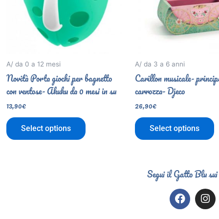
A/ da 0 a 12 mesi
A/ da 3 a 6 anni
Novità Porta giochi per bagnetto
Carillon musicale- princip
con ventose- Akuku da 0 mesi in su
carrozza- Djeco
13,90
€
26,90
€
Select options
Select options
Segui il Gatto Blu sui
F
I
a
n
c
s