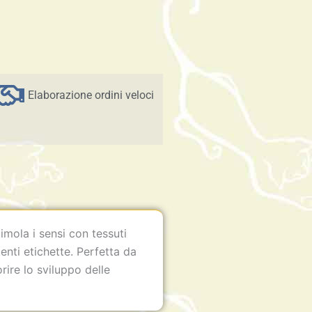
Elaborazione ordini veloci
mola i sensi con tessuti
enti etichette. Perfetta da
rire lo sviluppo delle