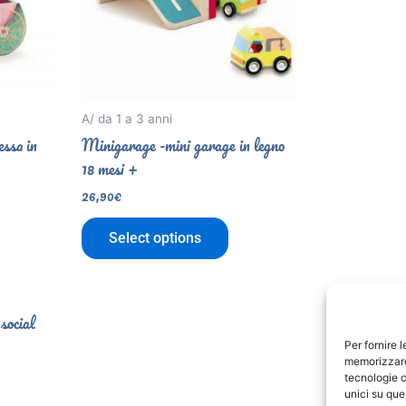
A/ da 1 a 3 anni
essa in
Minigarage -mini garage in legno
18 mesi +
26,90
€
Select options
 social
Per fornire 
memorizzare 
tecnologie c
unici su que