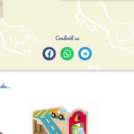
Condividi su
che...