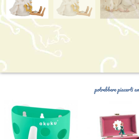
potrebbero piacerti an