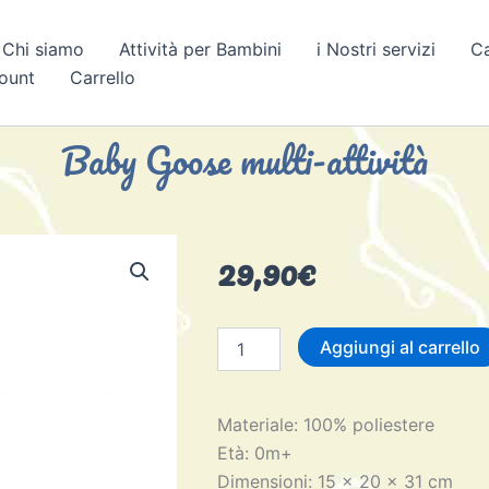
Chi siamo
Attività per Bambini
i Nostri servizi
C
count
Carrello
Baby Goose multi-attività
29,90
€
Baby
Aggiungi al carrello
Goose
multi-
attività
Materiale: 100% poliestere
quantità
Età: 0m+
Dimensioni: 15 x 20 x 31 cm