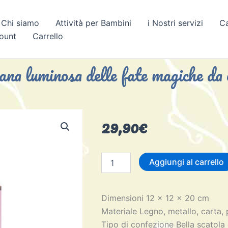
Chi siamo
Attività per Bambini
i Nostri servizi
C
count
Carrello
na luminosa delle fate magiche da 
29,90
€
Campana
Aggiungi al carrello
luminosa
delle
fate
Dimensioni 12 x 12 x 20 cm
magiche
da
Materiale Legno, metallo, carta, 
creare
Tipo di confezione Bella scatola