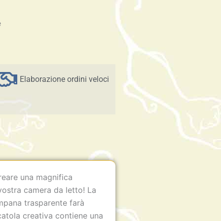
e
Elaborazione ordini veloci
creare una magnifica
vostra camera da letto! La
mpana trasparente farà
catola creativa contiene una