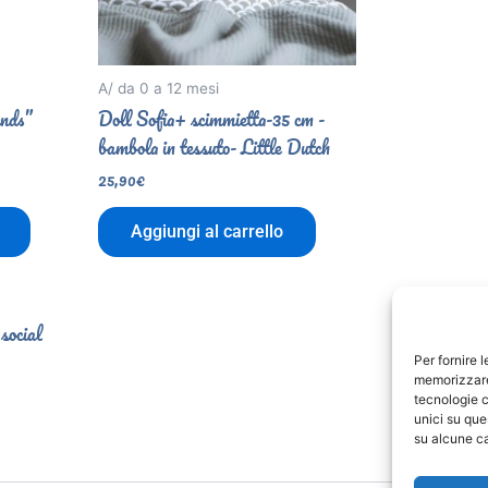
A/ da 0 a 12 mesi
ends”
Doll Sofia+ scimmietta-35 cm -
bambola in tessuto- Little Dutch
25,90
€
Aggiungi al carrello
 social
Per fornire 
memorizzare 
tecnologie c
unici su que
su alcune ca