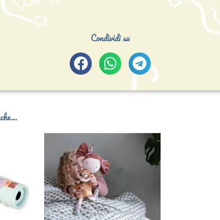
Condividi su
che...