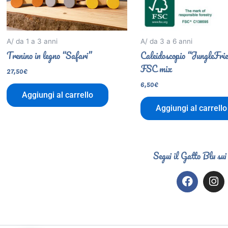
A/ da 1 a 3 anni
A/ da 3 a 6 anni
Trenino in legno “Safari”
Caleidoscopio “JungleFri
FSC mix
27,50
€
6,50
€
Aggiungi al carrello
Aggiungi al carrello
Segui il Gatto Blu sui
F
I
a
n
c
s
e
t
b
a