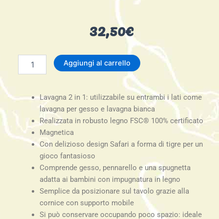
32,50
€
Lavagna
Aggiungi al carrello
per
gesso
e
Lavagna 2 in 1: utilizzabile su entrambi i lati come
lavagna
bianca
lavagna per gesso e lavagna bianca
"Safari"
Realizzata in robusto legno FSC® 100% certificato
FSC
Magnetica
100%
Con delizioso design Safari a forma di tigre per un
quantità
gioco fantasioso
Comprende gesso, pennarello e una spugnetta
adatta ai bambini con impugnatura in legno
Semplice da posizionare sul tavolo grazie alla
cornice con supporto mobile
Si può conservare occupando poco spazio: ideale