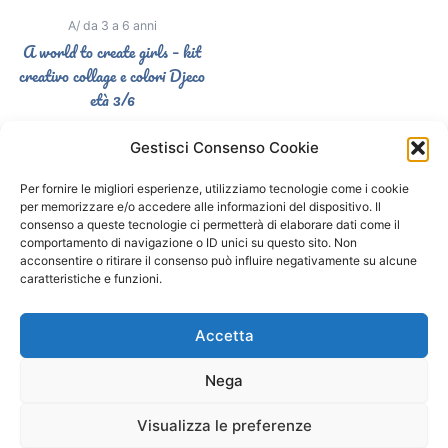
A/ da 3 a 6 anni
A world to create girls – kit
creativo collage e colori Djeco
età 3/6
26,50
€
Gestisci Consenso Cookie
Select options
Per fornire le migliori esperienze, utilizziamo tecnologie come i cookie
per memorizzare e/o accedere alle informazioni del dispositivo. Il
consenso a queste tecnologie ci permetterà di elaborare dati come il
comportamento di navigazione o ID unici su questo sito. Non
Segui il Gatto Blu sui social
acconsentire o ritirare il consenso può influire negativamente su alcune
caratteristiche e funzioni.
F
I
a
n
Accetta
c
s
e
t
Nega
b
a
o
g
o
r
Visualizza le preferenze
Copyright © 2026 Il Gatto Blu Giochi educativi Montessori e
k
a