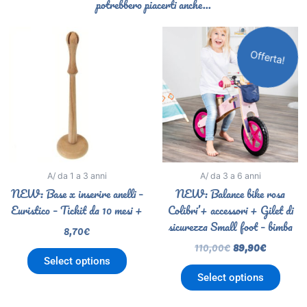
potrebbero piacerti anche...
Il
Il
prezzo
prezzo
Offerta!
originale
attuale
era:
è:
110,00€.
89,90€.
A/ da 1 a 3 anni
A/ da 3 a 6 anni
NEW: Base x inserire anelli –
NEW: Balance bike rosa
Euristico – Tickit da 10 mesi +
Colibri’+ accessori + Gilet di
sicurezza Small foot – bimba
8,70
€
110,00
€
89,90
€
Select options
Select options