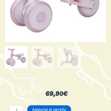
69,90
€
Triciclino
Aggiungi al carrello