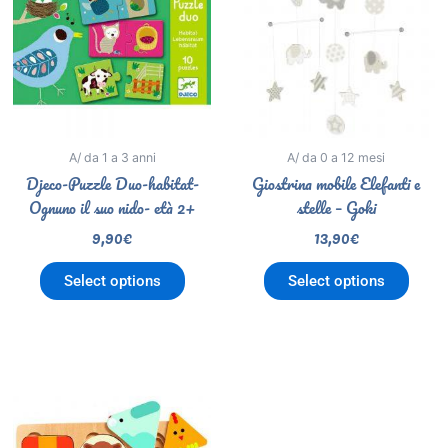
A/ da 1 a 3 anni
A/ da 0 a 12 mesi
Djeco-Puzzle Duo-habitat-
Giostrina mobile Elefanti e
Ognuno il suo nido- età 2+
stelle – Goki
9,90
€
13,90
€
Select options
Select options