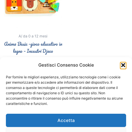
A/ da 0 a 12 mesi
Anima Basic -gioco educativo in
legno – Incastri Djeco
12,50
€
Gestisci Consenso Cookie
Select options
Per fornire le migliori esperienze, utilizziamo tecnologie come i cookie
per memorizzare e/o accedere alle informazioni del dispositivo. Il
consenso a queste tecnologie ci permetterà di elaborare dati come il
comportamento di navigazione o ID unici su questo sito. Non
Segui il Gatto Blu sui social
acconsentire o ritirare il consenso può influire negativamente su alcune
caratteristiche e funzioni.
F
I
a
n
Accetta
c
s
e
t