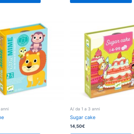
 anni
A/ da 1 a 3 anni
me
Sugar cake
14,50
€