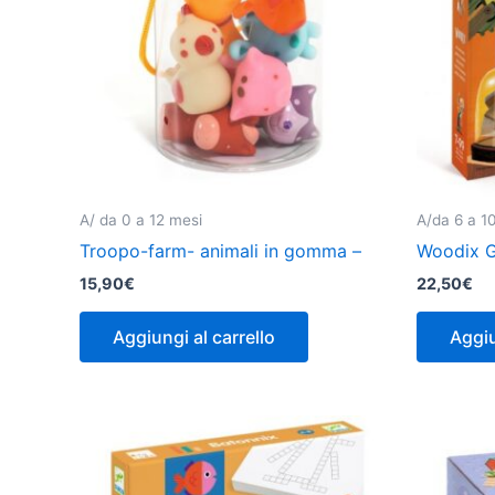
A/ da 0 a 12 mesi
A/da 6 a 1
Troopo-farm- animali in gomma –
Woodix G
15,90
€
22,50
€
Aggiungi al carrello
Aggiu