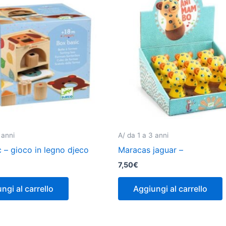
 anni
A/ da 1 a 3 anni
 – gioco in legno djeco
Maracas jaguar –
7,50
€
ngi al carrello
Aggiungi al carrello