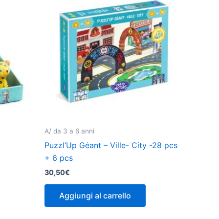
A/ da 3 a 6 anni
Puzzl’Up Géant – Ville- City -28 pcs
+ 6 pcs
30,50
€
Aggiungi al carrello