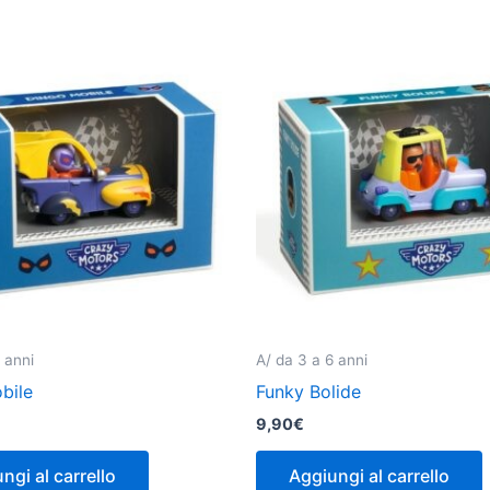
 anni
A/ da 3 a 6 anni
bile
Funky Bolide
9,90
€
ngi al carrello
Aggiungi al carrello