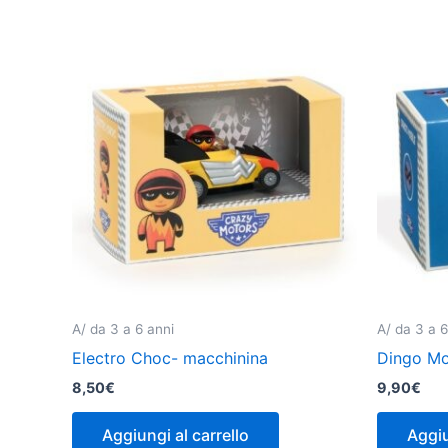
A/ da 3 a 6 anni
A/ da 3 a 6
Electro Choc- macchinina
Dingo Mo
8,50
€
9,90
€
Aggiungi al carrello
Aggiu