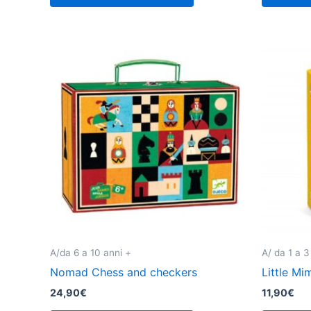
A/da 6 a 10 anni +
A/ da 1 a 3
Nomad Chess and checkers
Little Mi
24,90
€
11,90
€