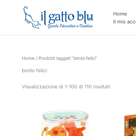
Ordina
Vai
in
al
base
Home
al
contenuto
Il mio ac
più
recente
Home
/ Prodotti taggati “bimbi felici”
bimbi felici
Visualizzazione di 1-100 di 110 risultati