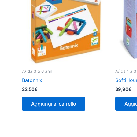
A/ da 3 a 6 anni
A/ da 1 a 3
Batonnix
SoftiHous
22,50
€
39,90
€
Aggiungi al carrello
Aggiu