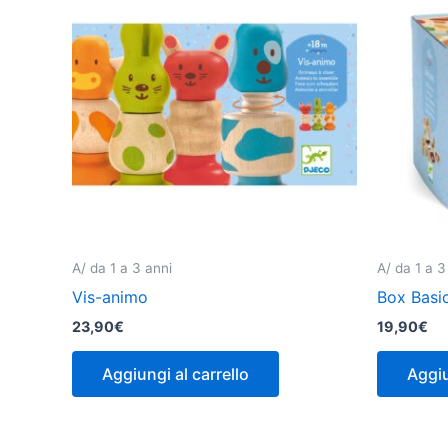
A/ da 1 a 3 anni
A/ da 1 a 3
Vis-animo
Box Basic
23,90
€
19,90
€
Aggiungi al carrello
Aggiu