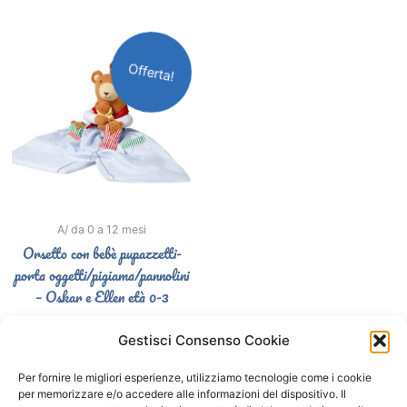
Il
Il
prezzo
prezzo
Offerta!
originale
attuale
era:
è:
34,90€.
24,90€.
A/ da 0 a 12 mesi
Orsetto con bebè pupazzetti-
porta oggetti/pigiama/pannolini
– Oskar e Ellen età 0-3
34,90
€
24,90
€
Gestisci Consenso Cookie
Select options
Per fornire le migliori esperienze, utilizziamo tecnologie come i cookie
per memorizzare e/o accedere alle informazioni del dispositivo. Il