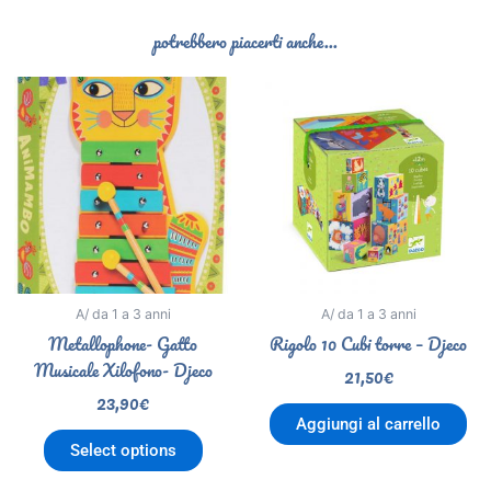
potrebbero piacerti anche...
A/ da 1 a 3 anni
A/ da 1 a 3 anni
Metallophone- Gatto
Rigolo 10 Cubi torre – Djeco
Musicale Xilofono- Djeco
21,50
€
23,90
€
Aggiungi al carrello
Select options