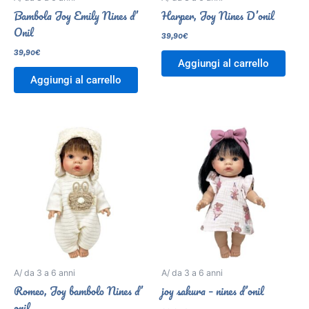
Bambola Joy Emily Nines d’
Harper, Joy Nines D’onil
Onil
39,90
€
39,90
€
Aggiungi al carrello
Aggiungi al carrello
A/ da 3 a 6 anni
A/ da 3 a 6 anni
Romeo, Joy bambolo Nines d’
joy sakura – nines d’onil
onil