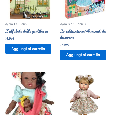
A/ da 1 a 3 anni
A/da 6 a 10 anni +
L’alfabeto della gentilezza
Lo schiaccianoci-Racconti da
decorare
16,90
€
17,90
€
Aggiungi al carrello
Aggiungi al carrello