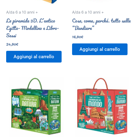
A/da 6 a 10 anni +
A/da 6 a 10 anni +
La piramide 3D. L’antico
Cosa, come, perché. tutto sulle
Egitto- Modellino e Libro-
“Bandiere”
Sassi
16,90
€
24,90
€
Aggiungi al carrello
Aggiungi al carrello