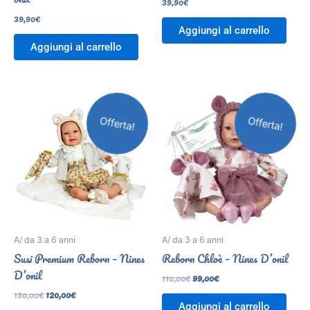
39,90
€
39,90
€
Aggiungi al carrello
Aggiungi al carrello
Il
Il
Il
Il
prezzo
prezzo
prezzo
prezzo
originale
attuale
originale
attuale
Offerta!
Offerta!
era:
è:
era:
è:
130,00€.
120,00€.
110,00€.
99,00€.
A/ da 3 a 6 anni
A/ da 3 a 6 anni
Susi Premium Reborn – Nines
Reborn Chloè – Nines D’onil
D’onil
110,00
€
99,00
€
130,00
€
120,00
€
Aggiungi al carrello