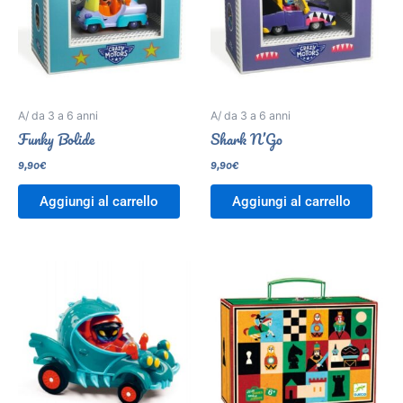
A/ da 3 a 6 anni
A/ da 3 a 6 anni
Funky Bolide
Shark N’Go
9,90
€
9,90
€
Aggiungi al carrello
Aggiungi al carrello