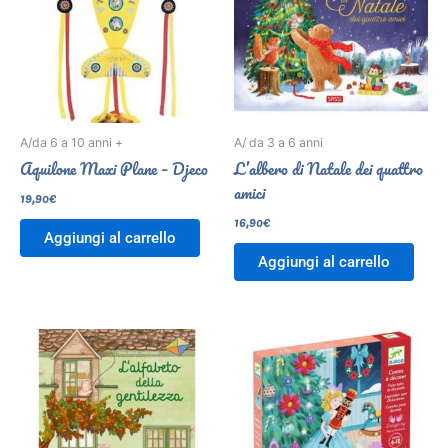
A/da 6 a 10 anni +
A/ da 3 a 6 anni
Aquilone Maxi Plane – Djeco
L’albero di Natale dei quattro
amici
19,90
€
16,90
€
Aggiungi al carrello
Aggiungi al carrello