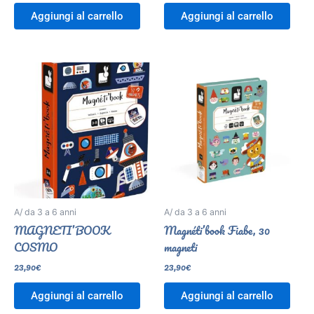
Aggiungi al carrello
Aggiungi al carrello
A/ da 3 a 6 anni
A/ da 3 a 6 anni
MAGNETI’BOOK
Magnéti’book Fiabe, 30
COSMO
magneti
23,90
€
23,90
€
Aggiungi al carrello
Aggiungi al carrello