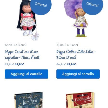
originale
attuale
originale
attuale
Offerta!
Offerta!
era:
è:
era:
è:
69,90€.
59,90€.
64,90€.
59,90€.
A/ da 3 a 6 anni
A/ da 3 a 6 anni
Pippa Coral con il suo
Pippa Cotton Lilla Lilac –
cagnolino- Nines d’onil
Nines D’onil
69,90
€
59,90
€
64,90
€
59,90
€
Aggiungi al carrello
Aggiungi al carrello