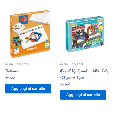
A/ da 3 a 6 anni
A/ da 3 a 6 anni
Batonnix
Puzzl’Up Géant – Ville- City
-28 pcs + 6 pcs
22,50
€
30,50
€
Aggiungi al carrello
Aggiungi al carrello