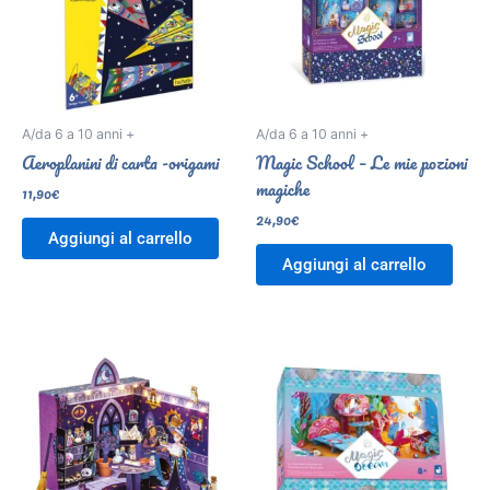
A/da 6 a 10 anni +
A/da 6 a 10 anni +
Aeroplanini di carta -origami
Magic School – Le mie pozioni
magiche
11,90
€
24,90
€
Aggiungi al carrello
Aggiungi al carrello