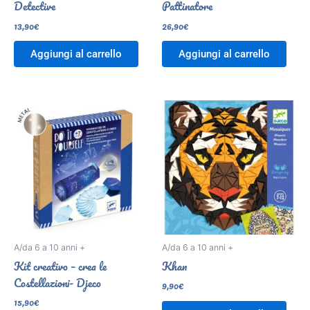
Detective
Pattinatore
13,90
€
26,90
€
Aggiungi al carrello
Aggiungi al carrello
A/da 6 a 10 anni +
A/da 6 a 10 anni +
Kit creativo – crea le
Khan
Costellazioni- Djeco
9,90
€
15,90
€