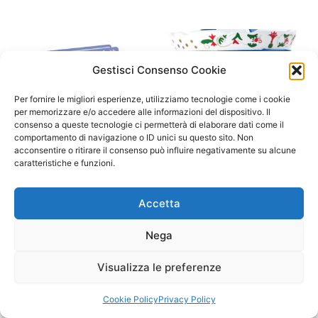
Gestisci Consenso Cookie
Per fornire le migliori esperienze, utilizziamo tecnologie come i cookie
per memorizzare e/o accedere alle informazioni del dispositivo. Il
consenso a queste tecnologie ci permetterà di elaborare dati come il
comportamento di navigazione o ID unici su questo sito. Non
acconsentire o ritirare il consenso può influire negativamente su alcune
caratteristiche e funzioni.
A/ da 3 a 6 anni
A/ da 1 a 3 anni
Magnéti’book Unicorni
Carillon Giostra dei cavalli in
Accetta
legno
23,90
€
34,90
€
Nega
Aggiungi al carrello
Aggiungi al carrello
Visualizza le preferenze
Cookie Policy
Privacy Policy