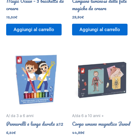
Magic Ocean – 3 bacchette da
Campana luminosa delle fate
creare
magiche da creare
15,50
€
29,90
€
Aggiungi al carrello
Aggiungi al carrello
A/ da 3 a 6 anni
A/da 6 a 10 anni +
Pennarelli a lunga durata x12
Corpo umano magnetico Janod
6,50
€
44,99
€