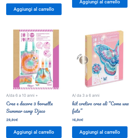
Aggiungi al carrello
Aggiungi al carrello
A/da 6 a 10 anni +
A/ da 3 a 6 anni
Crea e decora 3 borsette
kit cretivo crea ali “Come una
Summer camp Djeco
fata”
29,90
€
16,90
€
Aggiungi al carrello
Aggiungi al carrello