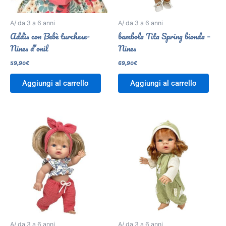
A/ da 3 a 6 anni
A/ da 3 a 6 anni
Addis con Bebè turchese-
bambola Tita Spring bionda –
Nines d’onil
Nines
59,90
€
69,90
€
Aggiungi al carrello
Aggiungi al carrello
A/ da 3 a 6 anni
A/ da 3 a 6 anni