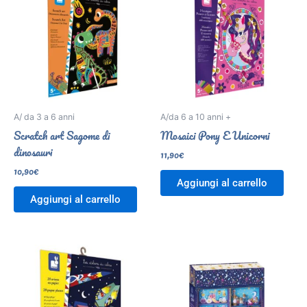
A/ da 3 a 6 anni
A/da 6 a 10 anni +
Scratch art Sagome di
Mosaici Pony E Unicorni
dinosauri
11,90
€
10,90
€
Aggiungi al carrello
Aggiungi al carrello