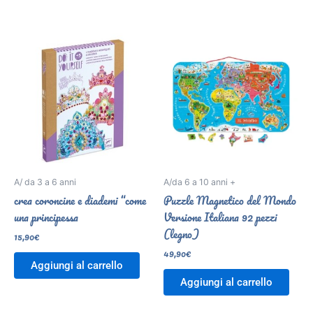
A/ da 3 a 6 anni
A/da 6 a 10 anni +
crea coroncine e diademi “come
Puzzle Magnetico del Mondo
una principessa
Versione Italiana 92 pezzi
(legno)
15,90
€
49,90
€
Aggiungi al carrello
Aggiungi al carrello