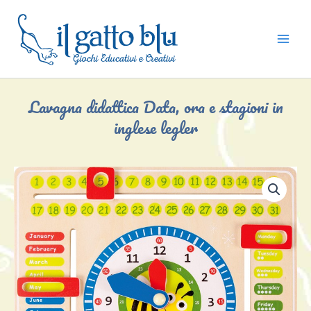
Vai
al
contenuto
Lavagna didattica Data, ora e stagioni in
inglese legler