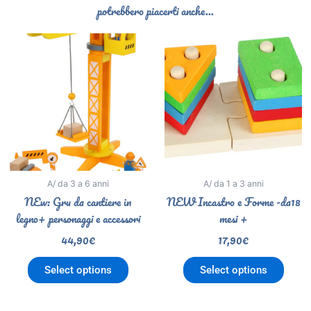
potrebbero piacerti anche...
A/ da 3 a 6 anni
A/ da 1 a 3 anni
NEw: Gru da cantiere in
NEW Incastro e Forme -da18
legno+ personaggi e accessori
mesi +
44,90
€
17,90
€
Select options
Select options