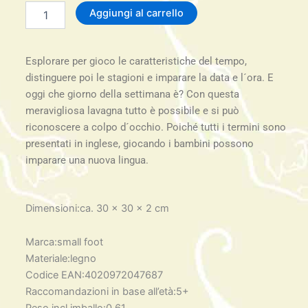
Lavagna
Aggiungi al carrello
didattica
Data,
ora
Esplorare per gioco le caratteristiche del tempo,
e
stagioni
distinguere poi le stagioni e imparare la data e l´ora. E
in
oggi che giorno della settimana è? Con questa
inglese
meravigliosa lavagna tutto è possibile e si può
legler
riconoscere a colpo d´occhio. Poiché tutti i termini sono
quantità
presentati in inglese, giocando i bambini possono
imparare una nuova lingua.
Dimensioni:ca. 30 x 30 x 2 cm
Marca:small foot
Materiale:legno
Codice EAN:4020972047687
Raccomandazioni in base all’età:5+