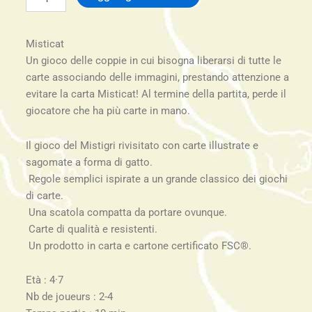
-
gioco
di
Misticat
carte
-
Un gioco delle coppie in cui bisogna liberarsi di tutte le
Djeco
carte associando delle immagini, prestando attenzione a
età
evitare la carta Misticat! Al termine della partita, perde il
4-
giocatore che ha più carte in mano.
7
quantità
Il gioco del Mistigri rivisitato con carte illustrate e
sagomate a forma di gatto.
Regole semplici ispirate a un grande classico dei giochi
di carte.
Una scatola compatta da portare ovunque.
Carte di qualità e resistenti.
Un prodotto in carta e cartone certificato FSC®.
Età : 4·7
Nb de joueurs : 2-4