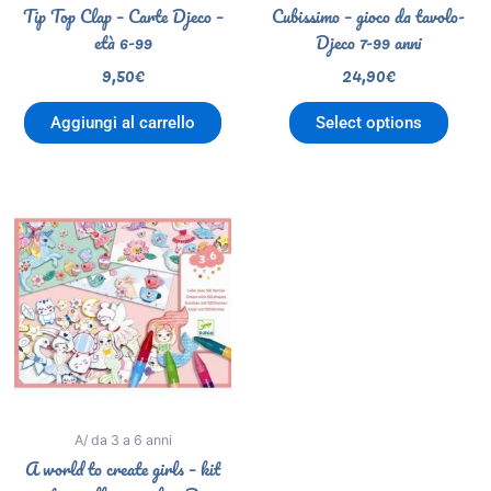
Tip Top Clap – Carte Djeco –
Cubissimo – gioco da tavolo-
età 6-99
Djeco 7-99 anni
9,50
€
24,90
€
Aggiungi al carrello
Select options
A/ da 3 a 6 anni
A world to create girls – kit