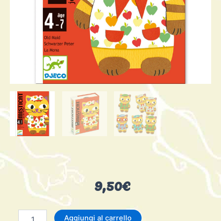
9,50
€
Misticat
Aggiungi al carrello