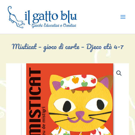
Vai
al
contenuto
Misticat – gioco di carte – Djeco età 4-7