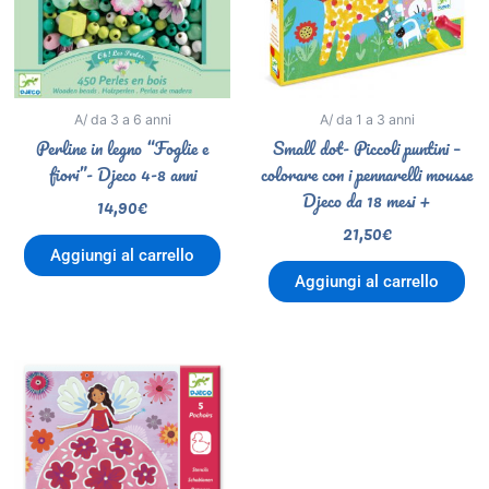
A/ da 3 a 6 anni
A/ da 1 a 3 anni
Perline in legno “Foglie e
Small dot- Piccoli puntini –
fiori”- Djeco 4-8 anni
colorare con i pennarelli mousse
Djeco da 18 mesi +
14,90
€
21,50
€
Aggiungi al carrello
Aggiungi al carrello