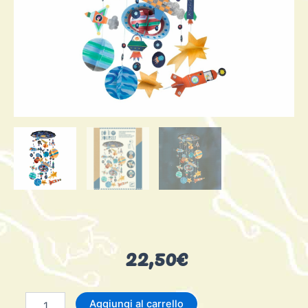
22,50
€
Sistema
Aggiungi al carrello