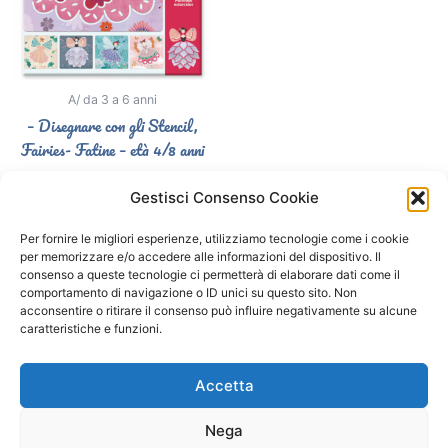
A/ da 3 a 6 anni
– Disegnare con gli Stencil,
Fairies- Fatine – età 4/8 anni
8,70
€
Gestisci Consenso Cookie
Select options
Per fornire le migliori esperienze, utilizziamo tecnologie come i cookie
per memorizzare e/o accedere alle informazioni del dispositivo. Il
consenso a queste tecnologie ci permetterà di elaborare dati come il
comportamento di navigazione o ID unici su questo sito. Non
Segui il Gatto Blu sui social
acconsentire o ritirare il consenso può influire negativamente su alcune
caratteristiche e funzioni.
F
I
a
n
Accetta
c
s
e
t
Nega
b
a