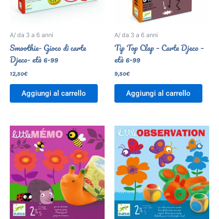
A/ da 3 a 6 anni
A/ da 3 a 6 anni
Smoothie- Gioco di carte
Tip Top Clap – Carte Djeco –
Djeco- età 6-99
età 6-99
12,50
€
9,50
€
Aggiungi al carrello
Aggiungi al carrello