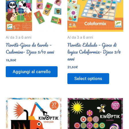
A/ da 3 a 6 anni
A/ da 3 a 6 anni
Novità-Gioco da tavolo –
Novità: Eduludo – Gioco di
Cadomino- Djeco 5/10 anni
logica Coloformix- Djeco 3/6
anni
15,90
€
21,50
€
Aggiungi al carrello
Select options