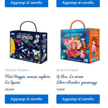
Aggiungi al carrello
Aggiungi al carrello
A/da 6 a 10 anni +
A/ da 3 a 6 anni
Mini Viaggia, conosci, esplora.
Q-Box. Le sirene
Lo Spazio
Libro+Puzzle+ personaggi
22,90
€
17,90
€
Aggiungi al carrello
Aggiungi al carrello