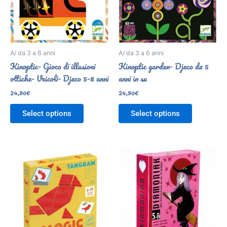
A/ da 3 a 6 anni
A/ da 3 a 6 anni
Kinoptic- Gioco di illusioni
Kinoptic garden- Djeco da 5
ottiche- Veicoli- Djeco 5-8 anni
anni in su
24,90
€
24,90
€
Select options
Select options