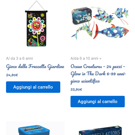
A/ da 3 a 6 anni
A/da 6 a 10 anni +
Gioco delle Freccette Giardino
Ocean Creatures – 24 pezzi –
Glow in The Dark 6-99 anni-
24,90
€
gioco scientifico
Aggiungi al carrello
33,90
€
Aggiungi al carrello