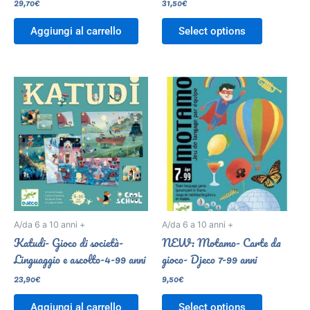
29,70
€
31,50
€
Aggiungi al carrello
Select options
A/da 6 a 10 anni +
A/da 6 a 10 anni +
Katudi- Gioco di società-
NEW: Motamo- Carte da
Linguaggio e ascolto-4-99 anni
gioco- Djeco 7-99 anni
23,90
€
9,50
€
Aggiungi al carrello
Select options