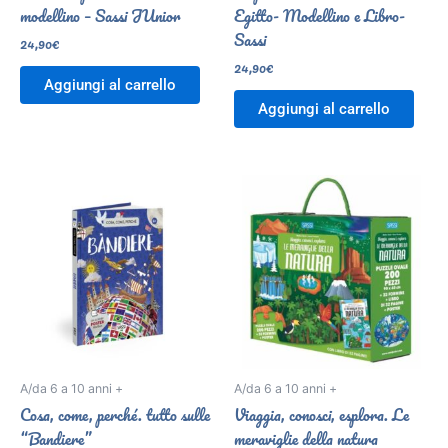
modellino – Sassi JUnior
Egitto- Modellino e Libro-
Sassi
24,90
€
24,90
€
Aggiungi al carrello
Aggiungi al carrello
A/da 6 a 10 anni +
A/da 6 a 10 anni +
Cosa, come, perché. tutto sulle
Viaggia, conosci, esplora. Le
“Bandiere”
meraviglie della natura