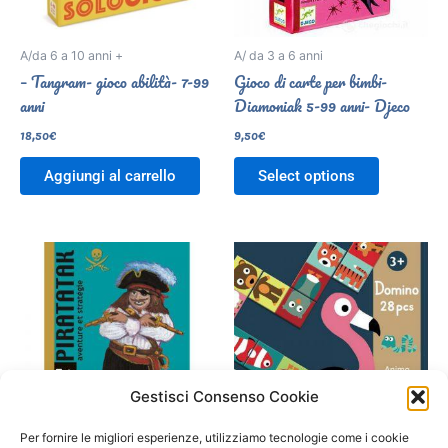
A/da 6 a 10 anni +
A/ da 3 a 6 anni
– Tangram- gioco abilità- 7-99
Gioco di carte per bimbi-
anni
Diamoniak 5-99 anni- Djeco
18,50
€
9,50
€
Aggiungi al carrello
Select options
Gestisci Consenso Cookie
Per fornire le migliori esperienze, utilizziamo tecnologie come i cookie