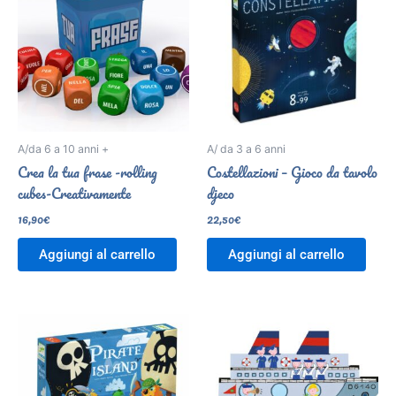
A/da 6 a 10 anni +
A/ da 3 a 6 anni
Crea la tua frase -rolling
Costellazioni – Gioco da tavolo
cubes-Creativamente
djeco
16,90
€
22,50
€
Aggiungi al carrello
Aggiungi al carrello