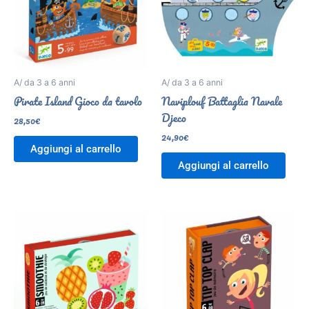
A/ da 3 a 6 anni
A/ da 3 a 6 anni
Pirate Island Gioco da tavolo
Naviplouf Battaglia Navale
Djeco
28,50
€
24,90
€
Aggiungi al carrello
Aggiungi al carrello