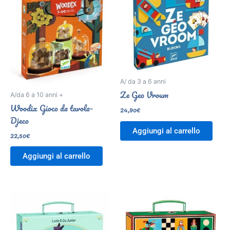
A/ da 3 a 6 anni
Ze Geo Vroum
A/da 6 a 10 anni +
Woodix Gioco da tavola-
24,90
€
Djeco
Aggiungi al carrello
22,50
€
Aggiungi al carrello