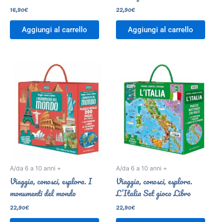
16,90
€
22,90
€
Aggiungi al carrello
Aggiungi al carrello
A/da 6 a 10 anni +
A/da 6 a 10 anni +
Viaggia, conosci, esplora. I
Viaggia, conosci, esplora.
monumenti del mondo
L’Italia Set gioco Libro
22,90
€
22,90
€