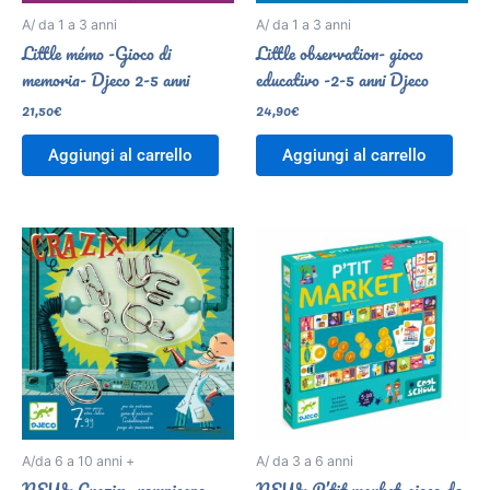
A/ da 1 a 3 anni
A/ da 1 a 3 anni
Little mémo -Gioco di
Little observation- gioco
memoria- Djeco 2-5 anni
educativo -2-5 anni Djeco
21,50
€
24,90
€
Aggiungi al carrello
Aggiungi al carrello
A/da 6 a 10 anni +
A/ da 3 a 6 anni