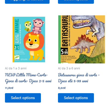
A/ da 1 a 3 anni
A/ da 3 a 6 anni
NEW Little Mime-Carte-
Batasaurus gioco di carte –
Gioco di carte- Djeco 2-5 anni
Djeco età 5-99 anni
11,90
€
9,50
€
Select options
Select options