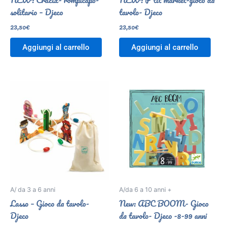
NEW: Crazix- rompicapo-
NEW: P’tit market-gioco da
solitario – Djeco
tavolo- Djeco
23,50
€
23,50
€
Aggiungi al carrello
Aggiungi al carrello
A/ da 3 a 6 anni
A/da 6 a 10 anni +
Lasso – Gioco da tavolo-
New: ABC BOOM- Gioco
Djeco
da tavolo- Djeco -8-99 anni