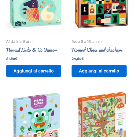
A/ da 3 a 6 anni
A/da 6 a 10 anni +
Nomad Ludo & Co Junior
Nomad Chess and checkers
21,90
€
24,90
€
Aggiungi al carrello
Aggiungi al carrello