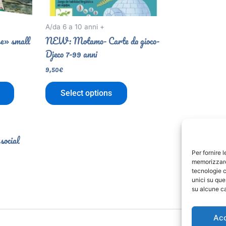
A/da 6 a 10 anni +
ge» small
NEW: Motamo- Carte da gioco-
Djeco 7-99 anni
9,50
€
Select options
 social
Per fornire 
memorizzare 
tecnologie c
unici su que
su alcune ca
Ac