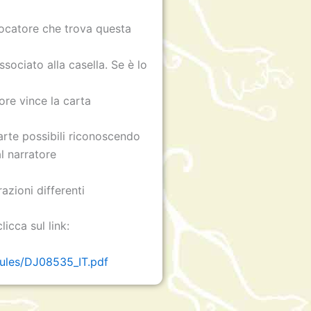
iocatore che trova questa
sociato alla casella. Se è lo
ore vince la carta
arte possibili riconoscendo
al narratore
razioni differenti
licca sul link:
rules/DJ08535_IT.pdf