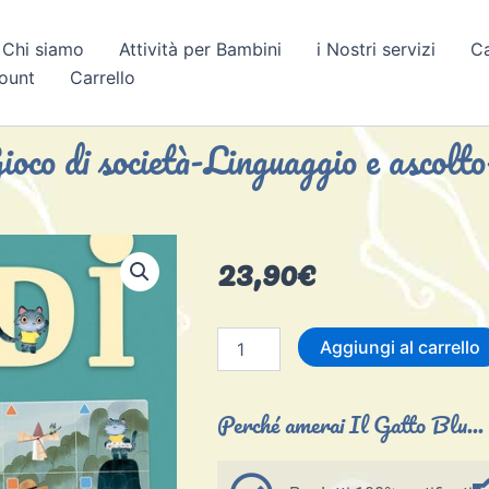
Chi siamo
Attività per Bambini
i Nostri servizi
C
count
Carrello
oco di società-Linguaggio e ascolt
23,90
€
Katudi-
Aggiungi al carrello
Gioco
di
società-
Perché amerai Il Gatto Blu...
Linguaggio
e
ascolto-