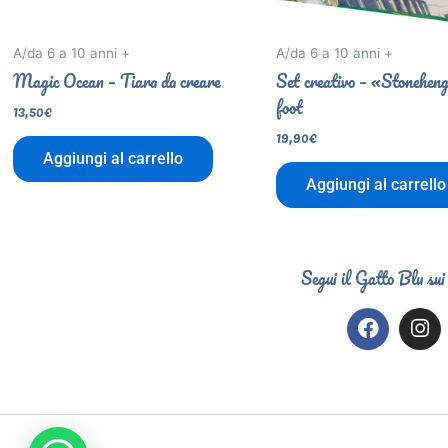
A/da 6 a 10 anni +
A/da 6 a 10 anni +
Magic Ocean – Tiara da creare
Set creativo – «Stonehen
foot
13,50
€
19,90
€
Aggiungi al carrello
Aggiungi al carrello
Segui il Gatto Blu sui
F
I
a
n
c
s
e
t
b
a
o
g
o
r