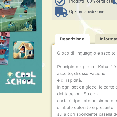
4-
Prodotti 100% certificati
99
anni
Opzioni spedizione
quantità
Descrizione
Informaz
Gioco di linguaggio e ascolto
Principio del gioco: “Katudi” è
ascolto, di osservazione
e di rapidità.
In ogni set da gioco, le carte
dei tabelloni. Su ogni
carta è riportato un simbolo 
simbolo colorato è presente
sulla corrispondente casella dei