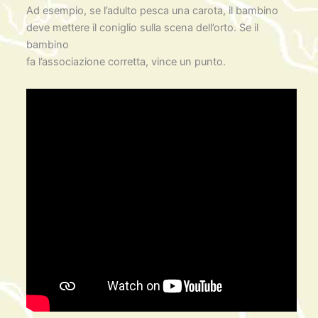
Ad esempio, se l’adulto pesca una carota, il bambino
deve mettere il coniglio sulla scena dell’orto. Se il
bambino
fa l’associazione corretta, vince un punto.