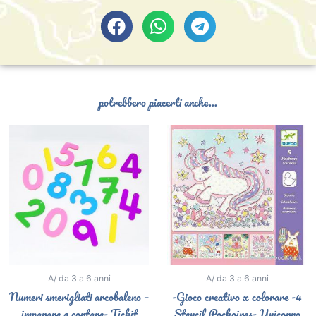
potrebbero piacerti anche...
A/ da 3 a 6 anni
A/ da 3 a 6 anni
Numeri smerigliati arcobaleno –
-Gioco creativo x colorare -4
imparare a contare- Tickit
Stencil Pochoires- Unicorno