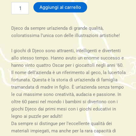
Novita'-
Aggiungi al carrello
Little
Association-
Gioco
Djeco da sempre un’azienda di grande qualità,
di
associazioni-
coloratissima l’unica con delle illustrazioni artistiche!
2-
5
I giochi di Djeco sono attraenti, intelligenti e divertenti
anni
allo stesso tempo. Hanno avuto un enorme successo e
quantità
hanno vinto quattro Oscar per i giocattoli negli anni ’60.
Il nome dell’azienda è un riferimento al geco, la lucertola
fortunata. Questa è la storia di un’azienda di famiglia
tramandata di madre in figlio. È un’azienda senza tempo
le cui massime sono creatività, audacia e passione. In
oltre 60 paesi nel mondo i bambini si divertono con i
giochi Djeco dai primi mesi con i giochi educativi in
legno ai puzzle per adulti!
Da sempre si distingue per l’eccellente qualità dei
materiali impiegati, ma anche per la rara capacità di