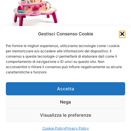
Gestisci Consenso Cookie
A/ da 3 a 6 anni
Specchiera – Flora dressing
Per fornire le migliori esperienze, utilizziamo tecnologie come i cookie
table- da 3 + – Djeco
per memorizzare e/o accedere alle informazioni del dispositivo. Il
consenso a queste tecnologie ci permetterà di elaborare dati come il
43,90
€
comportamento di navigazione o ID unici su questo sito. Non
acconsentire o ritirare il consenso può influire negativamente su alcune
Aggiungi al carrello
caratteristiche e funzioni.
Accetta
Nega
Visualizza le preferenze
Copyright © 2026 Il Gatto Blu Giochi educativi Montessori e
Laboratori bimbi | Powered by
Tema WordPress Astra
Cookie Policy
Privacy Policy