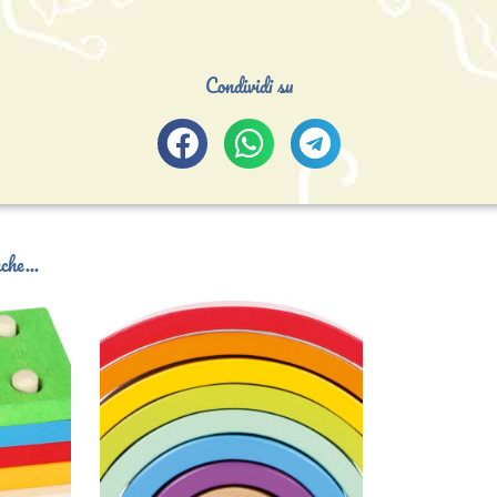
Condividi su
che...