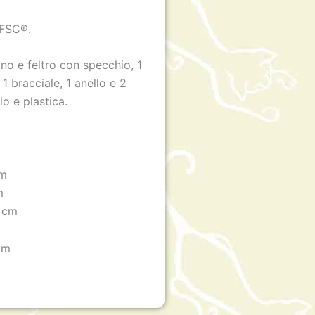
 FSC®.
no e feltro con specchio, 1
 1 bracciale, 1 anello e 2
lo e plastica.
cm
m
6 cm
cm