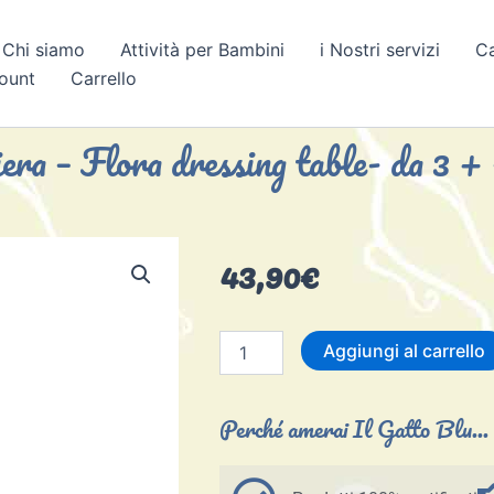
Chi siamo
Attività per Bambini
i Nostri servizi
C
count
Carrello
era – Flora dressing table- da 3 +
43,90
€
Specchiera
Aggiungi al carrello
-
Flora
dressing
Perché amerai Il Gatto Blu...
table-
da
3