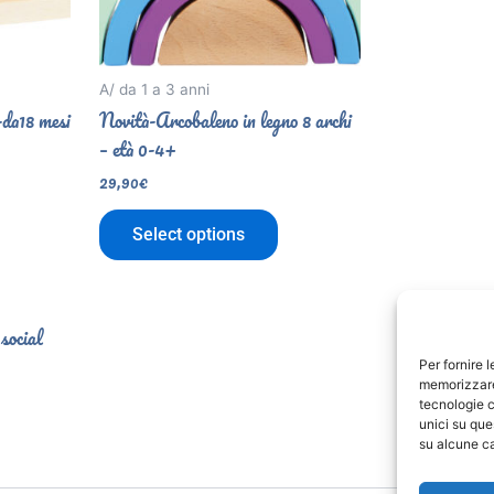
A/ da 1 a 3 anni
da18 mesi
Novità-Arcobaleno in legno 8 archi
– età 0-4+
29,90
€
Select options
 social
Per fornire 
memorizzare 
tecnologie c
unici su que
su alcune ca