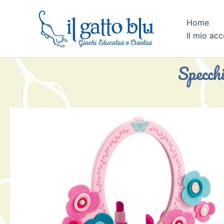
Vai
al
Home
contenuto
Il mio ac
Specchi