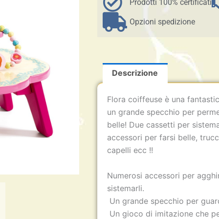
+
Prodotti 100% certificati
-
Djeco
Opzioni spedizione
quantità
Descrizione
Flora coiffeuse è una fantasti
un grande specchio per permet
belle! Due cassetti per sistema
accessori per farsi belle, truc
capelli ecc !!
Numerosi accessori per agghin
sistemarli.
Un grande specchio per guard
Un gioco di imitazione che per