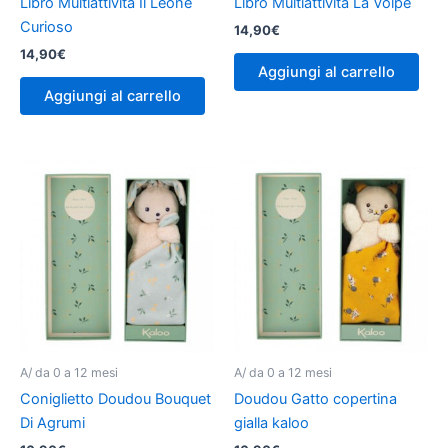
Libro Multiattività Il Leone
Libro Multiattività La Volpe
Curioso
14,90
€
14,90
€
Aggiungi al carrello
Aggiungi al carrello
A/ da 0 a 12 mesi
A/ da 0 a 12 mesi
Coniglietto Doudou Bouquet
Doudou Gatto copertina
Di Agrumi
gialla kaloo