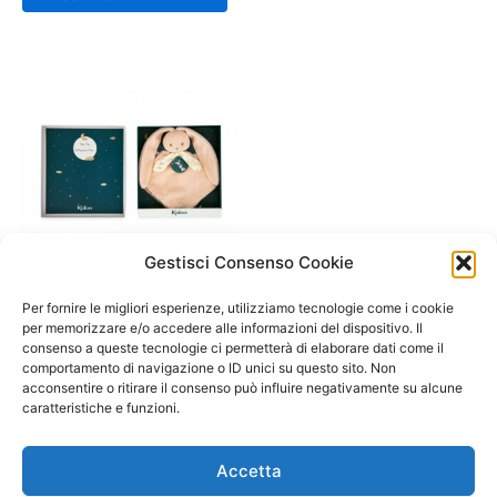
Gestisci Consenso Cookie
A/ da 0 a 12 mesi
Per fornire le migliori esperienze, utilizziamo tecnologie come i cookie
Doudou Coniglietto Pesca
per memorizzare e/o accedere alle informazioni del dispositivo. Il
consenso a queste tecnologie ci permetterà di elaborare dati come il
22,90
€
comportamento di navigazione o ID unici su questo sito. Non
acconsentire o ritirare il consenso può influire negativamente su alcune
Aggiungi al carrello
caratteristiche e funzioni.
Accetta