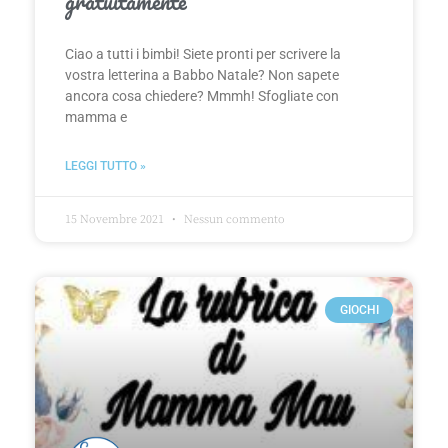
gratuitamente
Ciao a tutti i bimbi! Siete pronti per scrivere la
vostra letterina a Babbo Natale? Non sapete
ancora cosa chiedere? Mmmh! Sfogliate con
mamma e
LEGGI TUTTO »
15 Novembre 2021
Nessun commento
GIOCHI