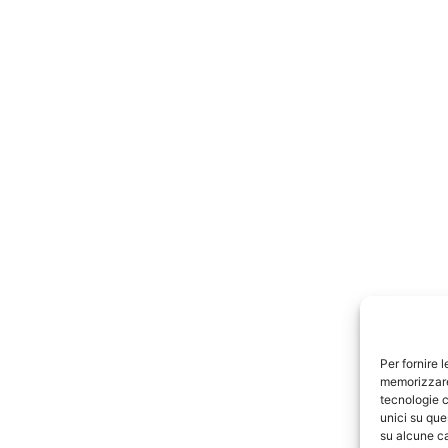
Per fornire 
memorizzare 
tecnologie c
unici su que
su alcune ca