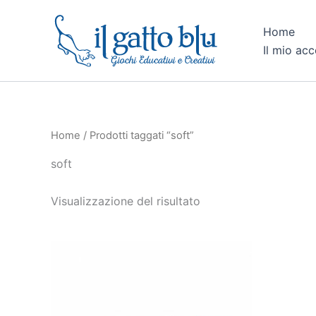
Vai
al
Home
contenuto
Il mio ac
Home
/ Prodotti taggati “soft”
soft
Visualizzazione del risultato