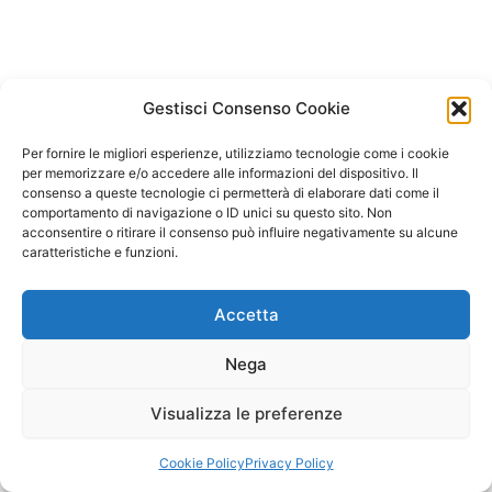
Gestisci Consenso Cookie
Per fornire le migliori esperienze, utilizziamo tecnologie come i cookie
per memorizzare e/o accedere alle informazioni del dispositivo. Il
consenso a queste tecnologie ci permetterà di elaborare dati come il
comportamento di navigazione o ID unici su questo sito. Non
acconsentire o ritirare il consenso può influire negativamente su alcune
caratteristiche e funzioni.
Accetta
Nega
Visualizza le preferenze
Copyright © 2026 Il Gatto Blu Giochi educativi Montessori e
Laboratori bimbi | Powered by
Tema WordPress Astra
Cookie Policy
Privacy Policy