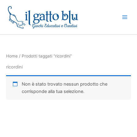
Vai
al
contenuto
Home
/ Prodotti taggati “ricordini”
ricordini
Non è stato trovato nessun prodotto che
corrisponde alla tua selezione.