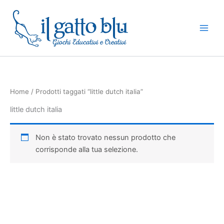
Vai
al
contenuto
Home
/ Prodotti taggati “little dutch italia”
little dutch italia
Non è stato trovato nessun prodotto che
corrisponde alla tua selezione.