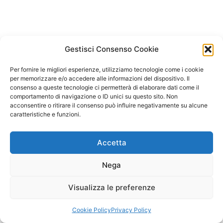
Gestisci Consenso Cookie
Per fornire le migliori esperienze, utilizziamo tecnologie come i cookie
per memorizzare e/o accedere alle informazioni del dispositivo. Il
consenso a queste tecnologie ci permetterà di elaborare dati come il
comportamento di navigazione o ID unici su questo sito. Non
acconsentire o ritirare il consenso può influire negativamente su alcune
caratteristiche e funzioni.
Accetta
Nega
Visualizza le preferenze
Copyright © 2026 Il Gatto Blu Giochi educativi Montessori e
Laboratori bimbi | Powered by
Tema WordPress Astra
Cookie Policy
Privacy Policy