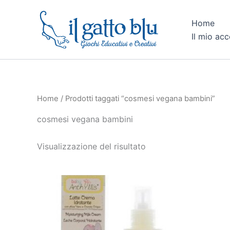
Vai
al
Home
contenuto
Il mio ac
Home
/ Prodotti taggati “cosmesi vegana bambini”
cosmesi vegana bambini
Visualizzazione del risultato