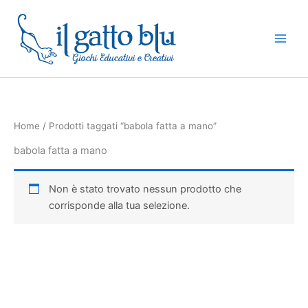
Vai
al
contenuto
Home
/ Prodotti taggati “babola fatta a mano”
babola fatta a mano
Non è stato trovato nessun prodotto che
corrisponde alla tua selezione.