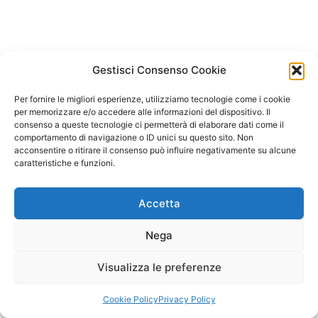
Gestisci Consenso Cookie
Per fornire le migliori esperienze, utilizziamo tecnologie come i cookie
per memorizzare e/o accedere alle informazioni del dispositivo. Il
consenso a queste tecnologie ci permetterà di elaborare dati come il
comportamento di navigazione o ID unici su questo sito. Non
acconsentire o ritirare il consenso può influire negativamente su alcune
caratteristiche e funzioni.
Accetta
Nega
Visualizza le preferenze
Copyright © 2026 Il Gatto Blu Giochi educativi Montessori e
Laboratori bimbi | Powered by
Tema WordPress Astra
Cookie Policy
Privacy Policy