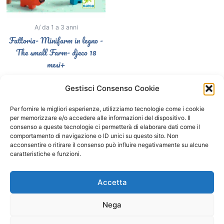
A/ da 1 a 3 anni
Fattoria- Minifarm in legno -
The small Farm- djeco 18
mesi+
26,90
€
Gestisci Consenso Cookie
Select options
Per fornire le migliori esperienze, utilizziamo tecnologie come i cookie
per memorizzare e/o accedere alle informazioni del dispositivo. Il
consenso a queste tecnologie ci permetterà di elaborare dati come il
comportamento di navigazione o ID unici su questo sito. Non
Segui il Gatto Blu sui social
acconsentire o ritirare il consenso può influire negativamente su alcune
caratteristiche e funzioni.
F
I
a
n
Accetta
c
s
e
t
Nega
b
a
o
g