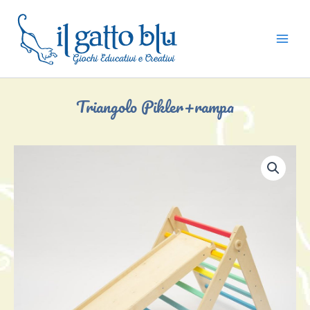
Vai
al
contenuto
Triangolo Pikler+rampa