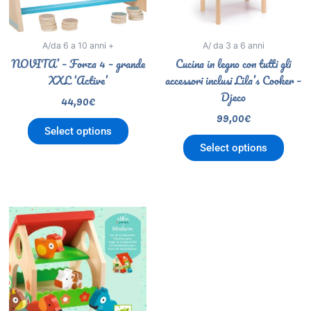
A/da 6 a 10 anni +
A/ da 3 a 6 anni
NOVITA’ – Forza 4 – grande
Cucina in legno con tutti gli
XXL ‘Active’
accessori inclusi Lila’s Cooker –
Djeco
44,90
€
99,00
€
Select options
Select options