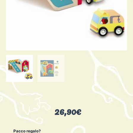
26,90
€
Minigarage
Pacco regalo?