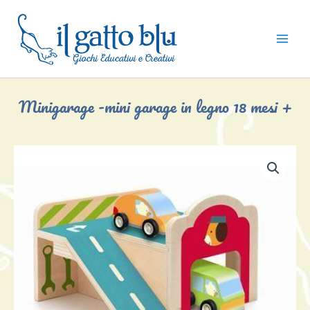
Vai
al
contenuto
Minigarage -mini garage in legno 18 mesi +