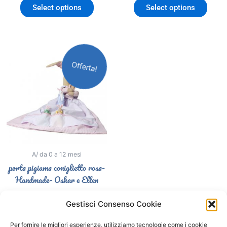
Select options
Select options
Il
Il
prezzo
prezzo
Offerta!
originale
attuale
era:
è:
34,90€.
24,90€.
A/ da 0 a 12 mesi
porta pigiama coniglietto rosa-
Handmade- Oskar e Ellen
34,90
€
24,90
€
Gestisci Consenso Cookie
Select options
Per fornire le migliori esperienze, utilizziamo tecnologie come i cookie