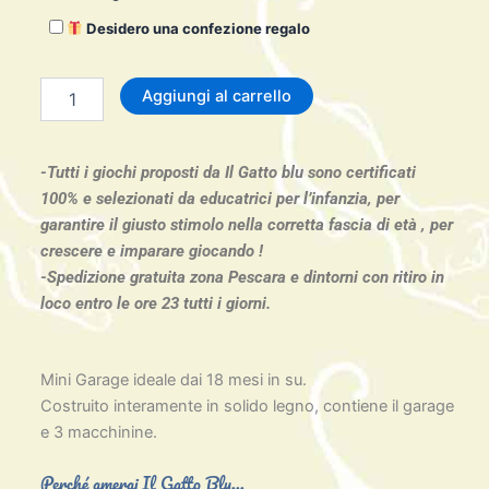
-
mini
Desidero una confezione regalo
garage
in
legno
Aggiungi al carrello
18
mesi
+
-Tutti i giochi proposti da Il Gatto blu sono certificati
quantità
100% e selezionati da educatrici per l’infanzia, per
garantire il giusto stimolo nella corretta fascia di età , per
crescere e imparare giocando !
-Spedizione gratuita zona Pescara e dintorni con ritiro in
loco entro le ore 23 tutti i giorni.
Mini Garage ideale dai 18 mesi in su.
Costruito interamente in solido legno, contiene il garage
e 3 macchinine.
Perché amerai Il Gatto Blu...