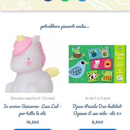
potrebbero piacerti anche...
Doudou nascita 0-12 mesi
A/ da 1 a 3 anni
In arrivo-Unicorno- Luce Led –
Djeco-Puzzle Duo-habitat-
per tutte le età
Ognuno il suo nido- età 2+
16,50
€
9,90
€