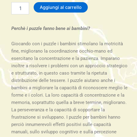
Puzzle
Aggiungi al carrello
Il
mago
stregone
Perchè i puzzle fanno bene ai bambini?
e
lo
scettro
Giocando con i puzzle i bambini stimolano la motricità
di
fine, migliorano la coordinazione occhio-mano ed
cristallo
esercitano la concentrazione e la pazienza. Imparano
-
inoltre a risolvere i problemi con un approccio strategico
36
pz.
e strutturato, in questo caso tramite la ripetuta
quantità
distribuzione delle tessere. I puzzle aiutano anche i
bambini a migliorare la capacità di riconoscere meglio le
forme e i colori. La loro capacità di concentrazione e la
memoria, soprattutto quella a breve termine, migliorano.
La perseveranza e la capacità di sopportare la
frustrazione si sviluppano. I puzzle per bambini hanno
perciò innumerevoli effetti positivi sulle capacità
manuali, sullo sviluppo cognitivo e sulla percezione