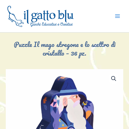
Vai
al
contenuto
Puzzle Il mago stregone e lo scettro di
cristallo – 36 pz.