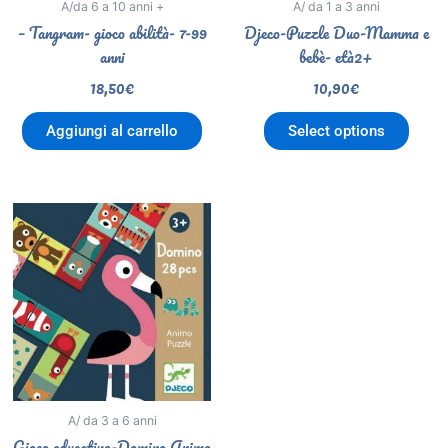
A/da 6 a 10 anni +
A/ da 1 a 3 anni
– Tangram- gioco abilità- 7-99
Djeco-Puzzle Duo-Mamma e
anni
bebè- età2+
18,50
€
10,90
€
Aggiungi al carrello
Select options
A/ da 3 a 6 anni
Gioco educativo-Domino Animo