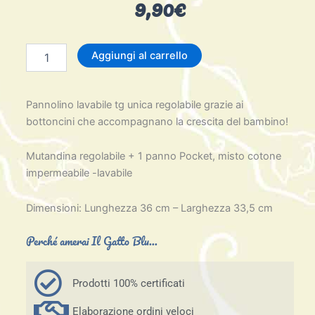
9,90
€
In
Aggiungi al carrello
arrivo-
Pannolino
lavabile-
Pannolino lavabile tg unica regolabile grazie ai
tg
unica
bottoncini che accompagnano la crescita del bambino!
regolabile-
3,5-
Mutandina regolabile + 1 panno Pocket, misto cotone
13
impermeabile -lavabile
kg
quantità
Dimensioni: Lunghezza 36 cm – Larghezza 33,5 cm
Perché amerai Il Gatto Blu...
Prodotti 100% certificati
Elaborazione ordini veloci