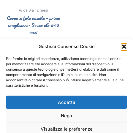
A/ da 0 a 12 mesi
Coron x foto nascita – primo
compleanno- Souza età 0-12
mesi
3,90
€
Gestisci Consenso Cookie
Select options
Per fornire le migliori esperienze, utilizziamo tecnologie come i cookie
per memorizzare e/o accedere alle informazioni del dispositivo. Il
consenso a queste tecnologie ci permetterà di elaborare dati come il
comportamento di navigazione o ID unici su questo sito. Non
Segui il Gatto Blu sui social
acconsentire o ritirare il consenso può influire negativamente su alcune
caratteristiche e funzioni.
F
I
a
n
Accetta
c
s
e
t
Nega
b
a
o
g
o
r
Visualizza le preferenze
Copyright © 2026 Il Gatto Blu Giochi educativi Montessori e