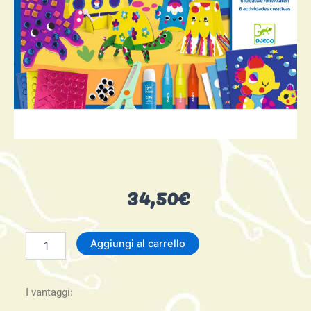
34,50
€
NEW:
Aggiungi al carrello
Seaside
delights-
Mare
I vantaggi:
e
divertimento-