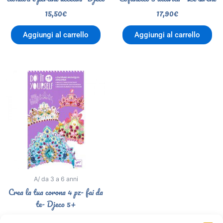
15,50
€
17,90
€
Aggiungi al carrello
Aggiungi al carrello
A/ da 3 a 6 anni
Crea la tua corona 4 pz- fai da
te- Djeco 5+
15,90
€