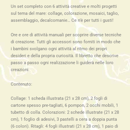
Djeco
Un set completo con 6 attività creative e molti progetti
3/6
sul tema del mare: collage, colorazione, mosaici, taglio,
anni
assemblaggio, decalcomanie… Ce n’è per tutti i gusti!
quantità
Ore e ore di attività manuali per scoprire diverse tecniche
di creazione. Tutti gli accessori sono forniti in modo che
i bambini svolgano ogni attività al ritmo dei propri
desideri e della propria curiosità. Il libretto che descrive
passo a passo ogni realizzazione li guiderà nelle loro
creazioni.
Contenuto:
Collage: 1 scheda illustrata (21 x 28 cm), 2 fogli di
cartone spesso pre-tagliati, 6 pompon, 2 occhi mobili, 1
tubetto di colla. Colorazioni: 2 schede illustrate (21 x 28
cm), 1 foglio di adesivi, 3 pastelli a cera a doppia punta
(6 colori). Ritagli: 4 fogli illustrati (21 x 28 cm), 1 paio di