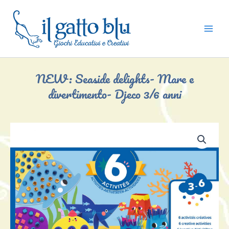
Vai
al
contenuto
NEW: Seaside delights- Mare e
divertimento- Djeco 3/6 anni