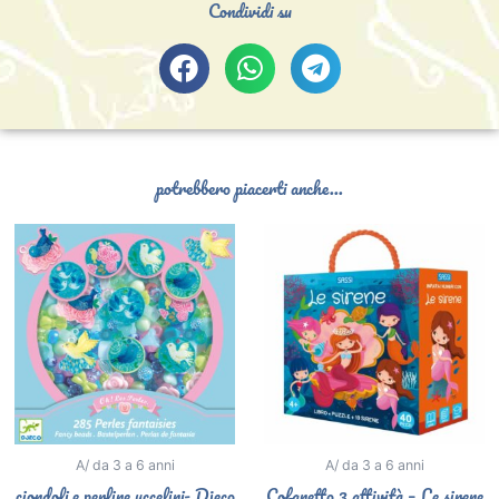
Condividi su
potrebbero piacerti anche...
A/ da 3 a 6 anni
A/ da 3 a 6 anni
ciondoli e perline uccelini- Djeco
Cofanetto 3 attività – Le sirene