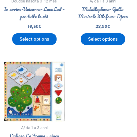
Doudou nascita 0-12 mesi
A/ da 1 a 3 anni
In arrivo-Unicorno- Luce Led –
Metallophone- Gatto
per tutte le età
Musicale Xilofono- Djeco
16,50
€
23,90
€
Select options
Select options
A/ da 1 a 3 anni
Ludigeo Le Forme – gioco