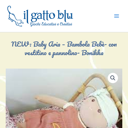
Vai
al
contenuto
NEW: Baby Aria – Bambola Bebè- con
vestitino e pannolino- Bonikka