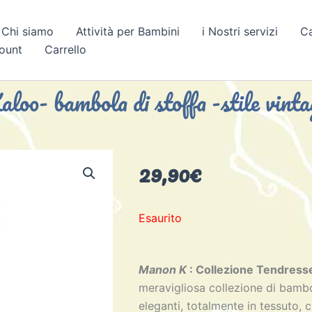
Chi siamo
Attività per Bambini
i Nostri servizi
C
count
Carrello
aloo- bambola di stoffa -stile vinta
29,90
€
Esaurito
Manon K
: Collezione Tendress
meravigliosa collezione di bambo
eleganti, totalmente in tessuto, 