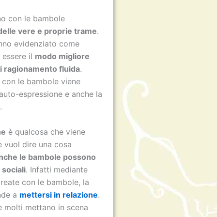
o con le bambole
delle vere e proprie trame
.
anno evidenziato come
 essere il
modo migliore
i ragionamento fluida
.
te con le bambole viene
l’auto-espressione e anche la
.
ne
è qualcosa che viene
he vuol dire una cosa
nche le bambole possono
 sociali
. Infatti mediante
create con le bambole, la
nde a
mettersi in relazione
.
e molti mettano in scena