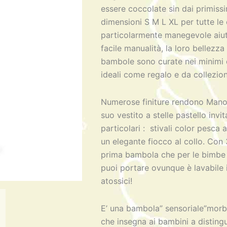
essere coccolate sin dai primissim
dimensioni S M L XL per tutte le e
particolarmente manegevole aiuta
facile manualità, la loro bellezza
bambole sono curate nei minimi de
ideali come regalo e da collezio
Numerose finiture rendono Manon 
suo vestito a stelle pastello invit
particolari : stivali color pesca 
un elegante fiocco al collo. Con
prima bambola che per le bimbe p
puoi portare ovunque è lavabile i
atossici!
E’ una bambola” sensoriale”morbi
che insegna ai bambini a distingu