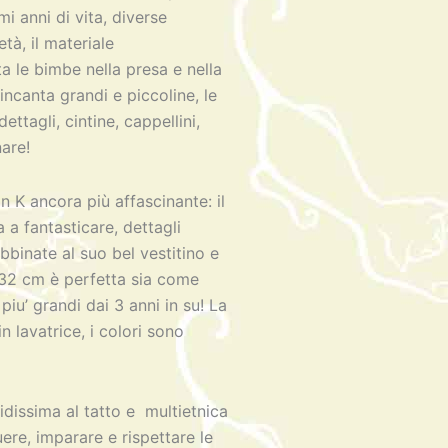
i anni di vita, diverse
tà, il materiale
 le bimbe nella presa e nella
 incanta grandi e piccoline, le
ttagli, cintine, cappellini,
nare!
K ancora più affascinante: il
a a fantasticare, dettagli
abbinate al suo bel vestitino e
 32 cm è perfetta sia come
iu’ grandi dai 3 anni in su! La
n lavatrice, i colori sono
dissima al tatto e multietnica
ere, imparare e rispettare le