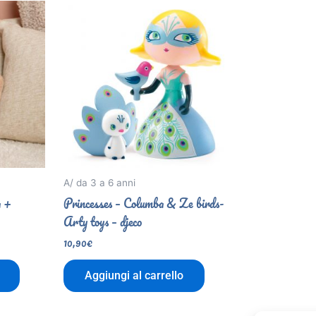
A/ da 3 a 6 anni
 +
Princesses – Columba & Ze birds-
Arty toys – djeco
10,90
€
Aggiungi al carrello