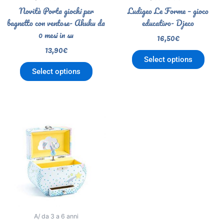
Novità Porta giochi per
Ludigeo Le Forme – gioco
bagnetto con ventose- Akuku da
educativo- Djeco
0 mesi in su
16,50
€
13,90
€
Select options
Select options
A/ da 3 a 6 anni