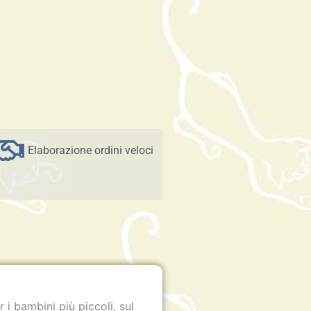
Elaborazione ordini veloci
r i bambini più piccoli, sul