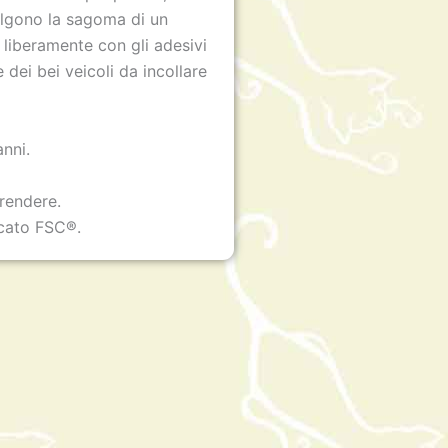
celgono la sagoma di un
o liberamente con gli adesivi
e dei bei veicoli da incollare
anni.
prendere.
icato FSC®.