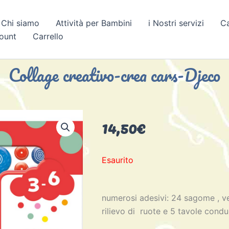
Chi siamo
Attività per Bambini
i Nostri servizi
C
count
Carrello
Collage creativo-crea cars-Djeco
14,50
€
Esaurito
numerosi adesivi: 24 sagome , vei
rilievo di ruote e 5 tavole condu