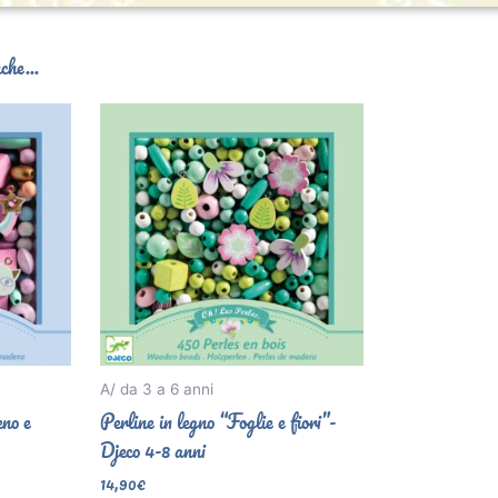
che...
A/ da 3 a 6 anni
eno e
Perline in legno “Foglie e fiori”-
Djeco 4-8 anni
14,90
€