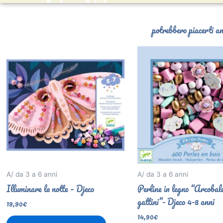
potrebbero piacerti an
A/ da 3 a 6 anni
A/ da 3 a 6 anni
Illuminare la notte – Djeco
Perline in legno “Arcobal
gattini”- Djeco 4-8 anni
19,90
€
14,90
€