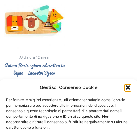
A/ da 0 a 12 mesi
Anima Basic -gioco educativo in
legno – Incastri Djeco
12,50
€
Gestisci Consenso Cookie
Select options
Per fornire le migliori esperienze, utilizziamo tecnologie come i cookie
per memorizzare e/o accedere alle informazioni del dispositivo. Il
consenso a queste tecnologie ci permetterà di elaborare dati come il
comportamento di navigazione o ID unici su questo sito. Non
Segui il Gatto Blu sui social
acconsentire o ritirare il consenso può influire negativamente su alcune
caratteristiche e funzioni.
F
I