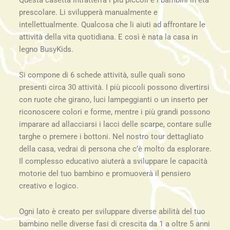
Questa casetta intratterrà i più piccoli e i bambini in età
prescolare. Li svilupperà manualmente e
intellettualmente. Qualcosa che li aiuti ad affrontare le
attività della vita quotidiana. E così è nata la casa in
legno BusyKids.
Si compone di 6 schede attività, sulle quali sono
presenti circa 30 attività. I più piccoli possono divertirsi
con ruote che girano, luci lampeggianti o un inserto per
riconoscere colori e forme, mentre i più grandi possono
imparare ad allacciarsi i lacci delle scarpe, contare sulle
targhe o premere i bottoni. Nel nostro tour dettagliato
della casa, vedrai di persona che c’è molto da esplorare.
Il complesso educativo aiuterà a sviluppare le capacità
motorie del tuo bambino e promuoverà il pensiero
creativo e logico.
Ogni lato è creato per sviluppare diverse abilità del tuo
bambino nelle diverse fasi di crescita da 1 a oltre 5 anni