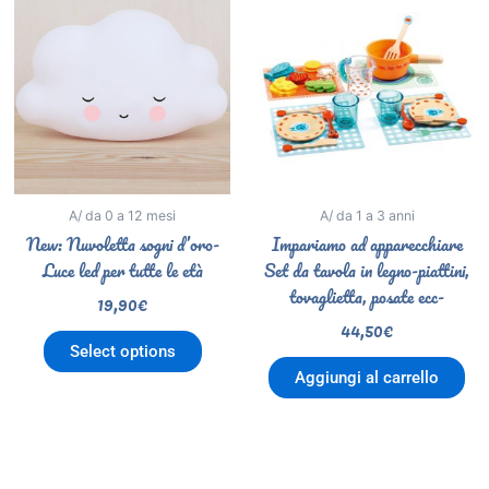
A/ da 0 a 12 mesi
A/ da 1 a 3 anni
New: Nuvoletta sogni d’oro-
Impariamo ad apparecchiare
Luce led per tutte le età
Set da tavola in legno-piattini,
tovaglietta, posate ecc-
19,90
€
44,50
€
Select options
Aggiungi al carrello