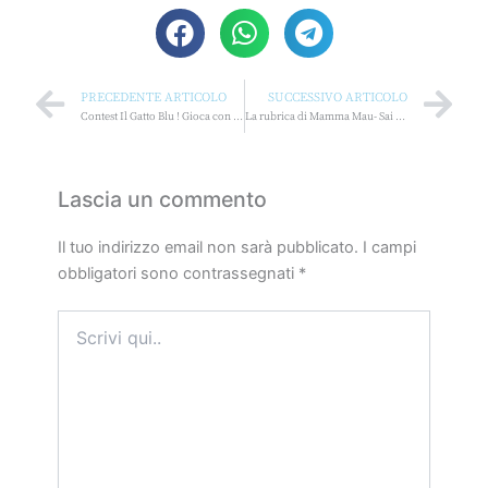
Prev
Ne
PRECEDENTE ARTICOLO
SUCCESSIVO ARTICOLO
Contest Il Gatto Blu ! Gioca con noi :)
La rubrica di Mamma Mau- Sai cosa sono le FlashCards? Scopriamolo insieme !
Lascia un commento
Il tuo indirizzo email non sarà pubblicato.
I campi
obbligatori sono contrassegnati
*
Scrivi
qui..