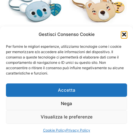
Gestisci Consenso Cookie
A/ da 1 a 3 anni
A/ da 1 a 3 anni
Borsa tracolla Koala- Djeco
Borsa tracollina animali –
Per fornire le migliori esperienze, utilizziamo tecnologie come i cookie
Orso
per memorizzare e/o accedere alle informazioni del dispositivo. Il
14,50
€
consenso a queste tecnologie ci permetterà di elaborare dati come il
14,50
€
comportamento di navigazione o ID unici su questo sito. Non
Aggiungi al carrello
acconsentire o ritirare il consenso può influire negativamente su alcune
Aggiungi al carrello
caratteristiche e funzioni.
Accetta
Nega
Visualizza le preferenze
Copyright © 2026 Il Gatto Blu Giochi educativi Montessori e
Laboratori bimbi | Powered by
Tema WordPress Astra
Cookie Policy
Privacy Policy