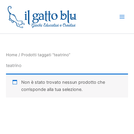
Vai
al
contenuto
Home
/ Prodotti taggati “teatrino”
teatrino
Non è stato trovato nessun prodotto che
corrisponde alla tua selezione.