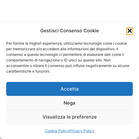
Gestisci Consenso Cookie
Per fornire le migliori esperienze, utilizziamo tecnologie come i cookie
per memorizzare e/o accedere alle informazioni del dispositivo. Il
consenso a queste tecnologie ci permetterà di elaborare dati come il
comportamento di navigazione o ID unici su questo sito. Non
acconsentire o ritirare il consenso può influire negativamente su alcune
caratteristiche e funzioni.
Accetta
Nega
Visualizza le preferenze
Copyright © 2026 Il Gatto Blu Giochi educativi Montessori e
Laboratori bimbi | Powered by
Tema WordPress Astra
Cookie Policy
Privacy Policy