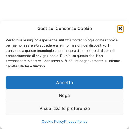
Gestisci Consenso Cookie
Per fornire le migliori esperienze, utilizziamo tecnologie come i cookie
per memorizzare e/o accedere alle informazioni del dispositivo. Il
consenso a queste tecnologie ci permetterà di elaborare dati come il
comportamento di navigazione o ID unici su questo sito. Non
acconsentire o ritirare il consenso può influire negativamente su alcune
caratteristiche e funzioni.
Accetta
Nega
Visualizza le preferenze
Copyright © 2026 Il Gatto Blu Giochi educativi Montessori e
Laboratori bimbi | Powered by
Tema WordPress Astra
Cookie Policy
Privacy Policy