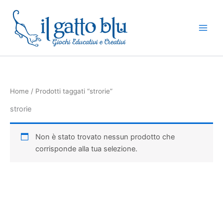
Vai
al
contenuto
Home
/ Prodotti taggati “strorie”
strorie
Non è stato trovato nessun prodotto che
corrisponde alla tua selezione.