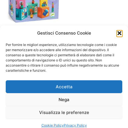
Gestisci Consenso Cookie
A/ da 1 a 3 anni
TopaniHouse – cubi casette
Per fornire le migliori esperienze, utilizziamo tecnologie come i cookie
e orsetti djeco
per memorizzare e/o accedere alle informazioni del dispositivo. Il
consenso a queste tecnologie ci permetterà di elaborare dati come il
29,90
€
comportamento di navigazione o ID unici su questo sito. Non
acconsentire o ritirare il consenso può influire negativamente su alcune
Aggiungi al carrello
caratteristiche e funzioni.
Accetta
Nega
Visualizza le preferenze
Copyright © 2026 Il Gatto Blu Giochi educativi Montessori e
Laboratori bimbi | Powered by
Tema WordPress Astra
Cookie Policy
Privacy Policy