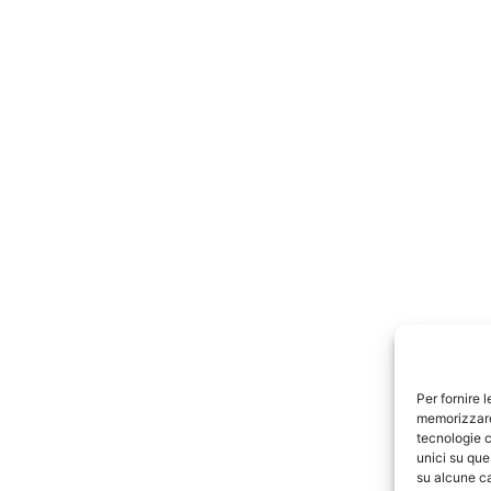
Per fornire 
memorizzare 
tecnologie c
unici su que
su alcune ca