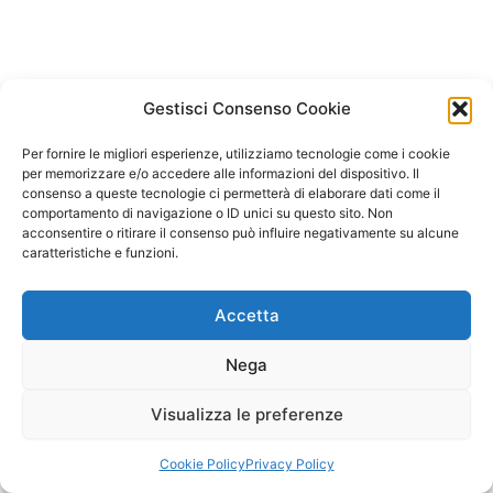
Gestisci Consenso Cookie
Per fornire le migliori esperienze, utilizziamo tecnologie come i cookie
per memorizzare e/o accedere alle informazioni del dispositivo. Il
consenso a queste tecnologie ci permetterà di elaborare dati come il
comportamento di navigazione o ID unici su questo sito. Non
acconsentire o ritirare il consenso può influire negativamente su alcune
caratteristiche e funzioni.
Accetta
Nega
Visualizza le preferenze
Copyright © 2026 Il Gatto Blu Giochi educativi Montessori e
Laboratori bimbi | Powered by
Tema WordPress Astra
Cookie Policy
Privacy Policy