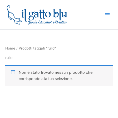
Vai
al
contenuto
Home
/ Prodotti taggati “rullo”
rullo
Non è stato trovato nessun prodotto che
corrisponde alla tua selezione.