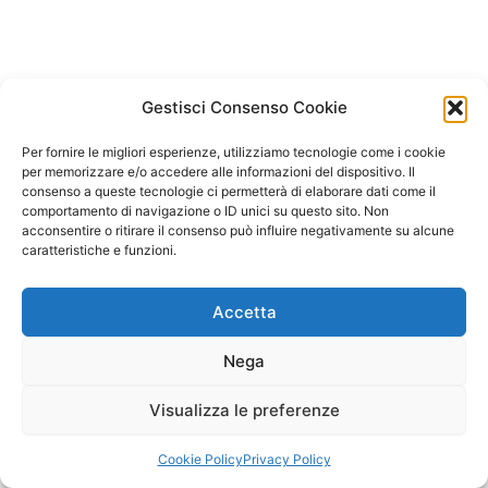
Gestisci Consenso Cookie
Per fornire le migliori esperienze, utilizziamo tecnologie come i cookie
per memorizzare e/o accedere alle informazioni del dispositivo. Il
consenso a queste tecnologie ci permetterà di elaborare dati come il
comportamento di navigazione o ID unici su questo sito. Non
acconsentire o ritirare il consenso può influire negativamente su alcune
caratteristiche e funzioni.
Accetta
Nega
Visualizza le preferenze
Copyright © 2026 Il Gatto Blu Giochi educativi Montessori e
Laboratori bimbi | Powered by
Tema WordPress Astra
Cookie Policy
Privacy Policy