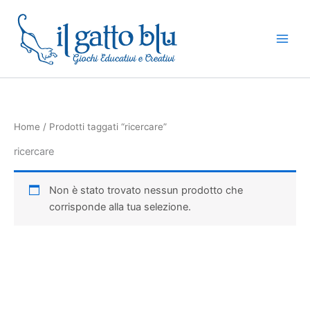
Vai
al
contenuto
Home
/ Prodotti taggati “ricercare”
ricercare
Non è stato trovato nessun prodotto che
corrisponde alla tua selezione.