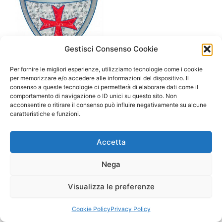
Gestisci Consenso Cookie
A/ da 3 a 6 anni
Per fornire le migliori esperienze, utilizziamo tecnologie come i cookie
Scudo cavalier Roger-Souza
per memorizzare e/o accedere alle informazioni del dispositivo. Il
consenso a queste tecnologie ci permetterà di elaborare dati come il
19,90
€
comportamento di navigazione o ID unici su questo sito. Non
acconsentire o ritirare il consenso può influire negativamente su alcune
Select options
caratteristiche e funzioni.
Accetta
Nega
Visualizza le preferenze
Copyright © 2026 Il Gatto Blu Giochi educativi Montessori e
Laboratori bimbi | Powered by
Tema WordPress Astra
Cookie Policy
Privacy Policy