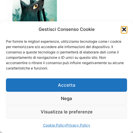
Gestisci Consenso Cookie
A/ da 3 a 6 anni
Per fornire le migliori esperienze, utilizziamo tecnologie come i cookie
Una paura da Lupo
per memorizzare e/o accedere alle informazioni del dispositivo. Il
consenso a queste tecnologie ci permetterà di elaborare dati come il
14,90
€
comportamento di navigazione o ID unici su questo sito. Non
acconsentire o ritirare il consenso può influire negativamente su alcune
Aggiungi al carrello
caratteristiche e funzioni.
Accetta
Nega
Visualizza le preferenze
Copyright © 2026 Il Gatto Blu Giochi educativi Montessori e
Laboratori bimbi | Powered by
Tema WordPress Astra
Cookie Policy
Privacy Policy