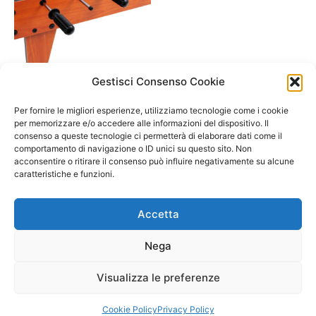
Gestisci Consenso Cookie
A/ da 3 a 6 anni
Biliardino in legno- Natura.
Per fornire le migliori esperienze, utilizziamo tecnologie come i cookie
small foot
per memorizzare e/o accedere alle informazioni del dispositivo. Il
consenso a queste tecnologie ci permetterà di elaborare dati come il
67,90
€
comportamento di navigazione o ID unici su questo sito. Non
acconsentire o ritirare il consenso può influire negativamente su alcune
Aggiungi al carrello
caratteristiche e funzioni.
Accetta
Nega
Visualizza le preferenze
Copyright © 2026 Il Gatto Blu Giochi educativi Montessori e
Laboratori bimbi | Powered by
Tema WordPress Astra
Cookie Policy
Privacy Policy