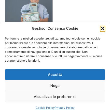
Gestisci Consenso Cookie
A/ da 3 a 6 anni
Bilancia in legno- color
Per fornire le migliori esperienze, utilizziamo tecnologie come i cookie
pastello- Little Dutch
per memorizzare e/o accedere alle informazioni del dispositivo. Il
consenso a queste tecnologie ci permetterà di elaborare dati come il
24,70
€
comportamento di navigazione o ID unici su questo sito. Non
acconsentire o ritirare il consenso può influire negativamente su alcune
Aggiungi al carrello
caratteristiche e funzioni.
Accetta
Nega
Visualizza le preferenze
Copyright © 2026 Il Gatto Blu Giochi educativi Montessori e
Laboratori bimbi | Powered by
Tema WordPress Astra
Cookie Policy
Privacy Policy